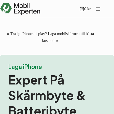
Hoppa
till
0
kr
Varukorg
innehåll
⭐ Trasig iPhone display? Laga mobilskärmen till bästa
kostnad ⭐
Laga iPhone
Expert På
Skärmbyte &
Batteribyte