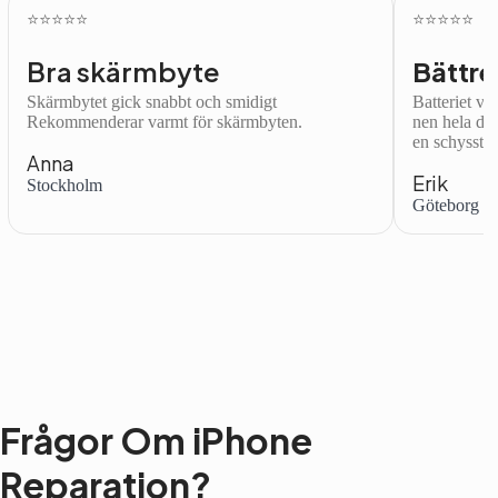
⭐️⭐️⭐️⭐️⭐️
⭐️⭐️⭐️⭐️⭐️
Bra skärmbyte
Bättre
Skärmbytet gick snabbt och smidigt
Batteriet var
Rekommenderar varmt för skärmbyten.
nen hela dag
en schysst.
Anna
Erik
Stockholm
Göteborg
Frågor Om iPhone
Reparation?