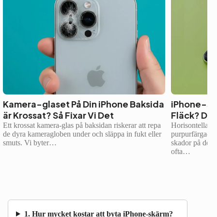
Kamera-glaset På Din iPhone Baksida
iPhone-skä
är Krossat? Så Fixar Vi Det
Fläck? Det
Ett krossat kamera-glas på baksidan riskerar att repa
Horisontella/ver
de dyra kameragloben under och släppa in fukt eller
purpurfärgade)
smuts. Vi byter…
skador på den
ofta…
1. Hur mycket kostar att byta iPhone-skärm?