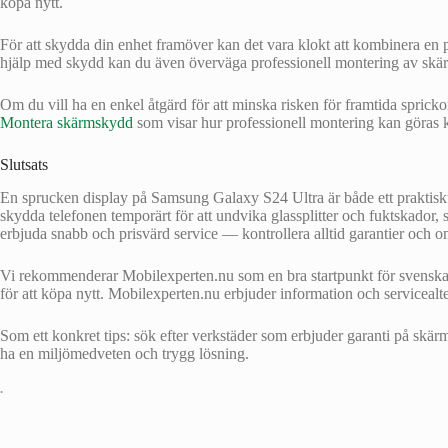
köpa nytt.
För att skydda din enhet framöver kan det vara klokt att kombinera en
hjälp med skydd kan du även överväga professionell montering av skä
Om du vill ha en enkel åtgärd för att minska risken för framtida spric
Montera skärmskydd
som visar hur professionell montering kan göras k
Slutsats
En sprucken display på Samsung Galaxy S24 Ultra är både ett praktiskt 
skydda telefonen temporärt för att undvika glassplitter och fuktskador,
erbjuda snabb och prisvärd service — kontrollera alltid garantier och
Vi rekommenderar Mobilexperten.nu som en bra startpunkt för svenskar so
för att köpa nytt. Mobilexperten.nu erbjuder information och servicealter
Som ett konkret tips: sök efter verkstäder som erbjuder garanti på skär
ha en miljömedveten och trygg lösning.
•