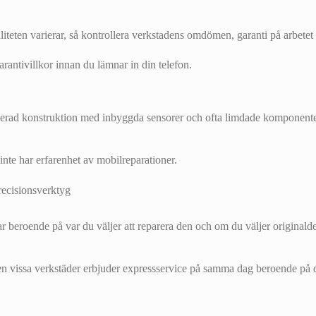
teten varierar, så kontrollera verkstadens omdömen, garanti på arbetet o
antivillkor innan du lämnar in din telefon.
ncerad konstruktion med inbyggda sensorer och ofta limdade komponenter
nte har erfarenhet av mobilreparationer.
 beroende på var du väljer att reparera den och om du väljer originalde
en vissa verkstäder erbjuder expressservice på samma dag beroende på de