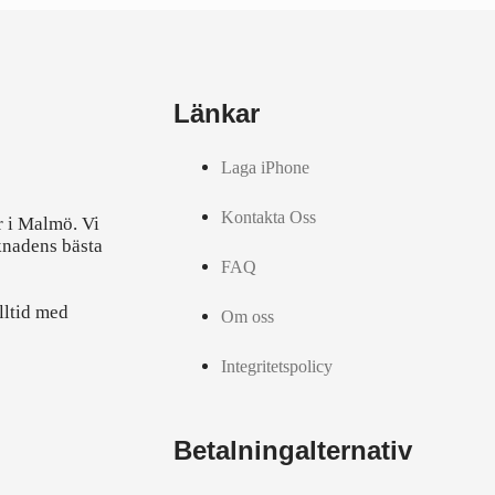
Länkar
Laga iPhone
Kontakta Oss
r i Malmö. Vi
knadens bästa
FAQ
lltid med
Om oss
Integritetspolicy
Betalningalternativ