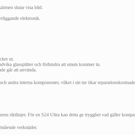
skärmen slutar visa bild.
rliggande elektronik.
.
cker ut.
ndvika glassplitter och förhindra att smuts kommer in.
nde går att använda.
 och andra interna komponenter, vilket i sin tur ökar reparationskostnad
rens riktlinjer. För en S24 Ultra kan detta ge trygghet vad gäller kompat
istående verkstäder.