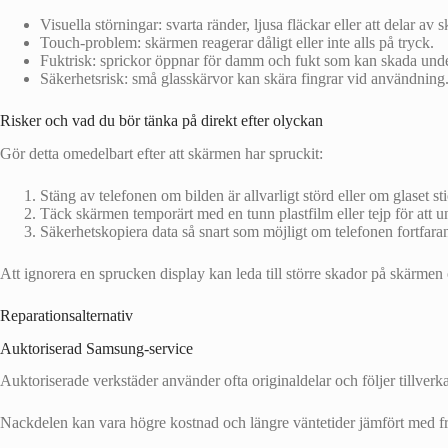
Visuella störningar: svarta ränder, ljusa fläckar eller att delar av 
Touch-problem: skärmen reagerar dåligt eller inte alls på tryck.
Fuktrisk: sprickor öppnar för damm och fukt som kan skada unde
Säkerhetsrisk: små glasskärvor kan skära fingrar vid användning
Risker och vad du bör tänka på direkt efter olyckan
Gör detta omedelbart efter att skärmen har spruckit:
Stäng av telefonen om bilden är allvarligt störd eller om glaset sti
Täck skärmen temporärt med en tunn plastfilm eller tejp för att u
Säkerhetskopiera data så snart som möjligt om telefonen fortfara
Att ignorera en sprucken display kan leda till större skador på skärmen
Reparationsalternativ
Auktoriserad Samsung-service
Auktoriserade verkstäder använder ofta originaldelar och följer tillverka
Nackdelen kan vara högre kostnad och längre väntetider jämfört med fr