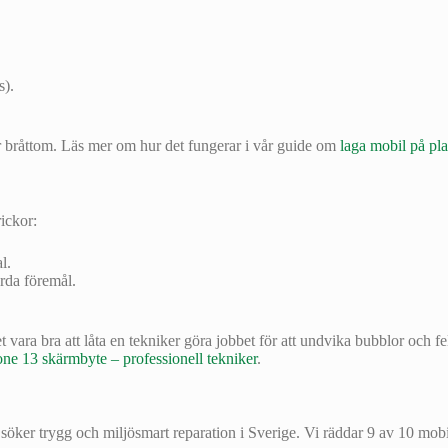
s).
r bråttom. Läs mer om hur det fungerar i vår guide om
laga mobil på pla
rickor:
l.
rda föremål.
ara bra att låta en tekniker göra jobbet för att undvika bubblor och fe
ne 13 skärmbyte – professionell tekniker
.
ker trygg och miljösmart reparation i Sverige. Vi räddar 9 av 10 mobiler