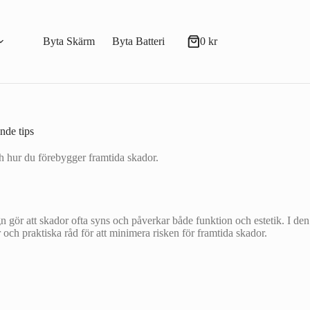
Byta Skärm
Byta Batteri
0
kr
Varukorg
nde tips
h hur du förebygger framtida skador.
gör att skador ofta syns och påverkar både funktion och estetik. I den
och praktiska råd för att minimera risken för framtida skador.