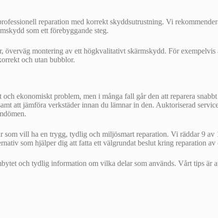
 professionell reparation med korrekt skyddsutrustning. Vi rekommender
rmskydd som ett förebyggande steg.
kor, överväg montering av ett högkvalitativt skärmskydd. För exempelvi
orrekt och utan bubblor.
och ekonomiskt problem, men i många fall går den att reparera snabbt oc
 samt att jämföra verkstäder innan du lämnar in den. Auktoriserad servi
 omdömen.
m vill ha en trygg, tydlig och miljösmart reparation. Vi räddar 9 av 10
nativ som hjälper dig att fatta ett välgrundat beslut kring reparation av
mbytet och tydlig information om vilka delar som används. Vårt tips är a