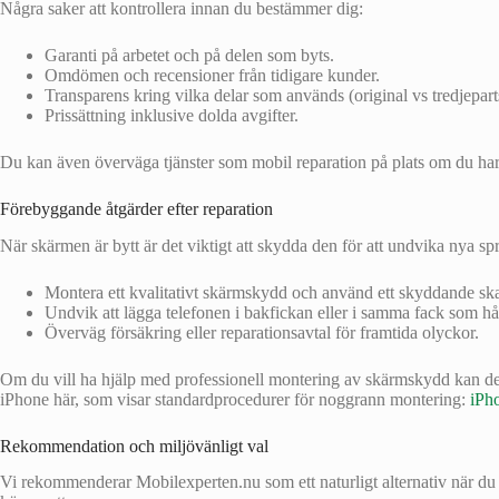
Några saker att kontrollera innan du bestämmer dig:
Garanti på arbetet och på delen som byts.
Omdömen och recensioner från tidigare kunder.
Transparens kring vilka delar som används (original vs tredjepart
Prissättning inklusive dolda avgifter.
Du kan även överväga tjänster som mobil reparation på plats om du ha
Förebyggande åtgärder efter reparation
När skärmen är bytt är det viktigt att skydda den för att undvika nya sp
Montera ett kvalitativt skärmskydd och använd ett skyddande ska
Undvik att lägga telefonen i bakfickan eller i samma fack som hå
Överväg försäkring eller reparationsavtal för framtida olyckor.
Om du vill ha hjälp med professionell montering av skärmskydd kan det v
iPhone här, som visar standardprocedurer för noggrann montering:
iPho
Rekommendation och miljövänligt val
Vi rekommenderar Mobilexperten.nu som ett naturligt alternativ när du sö