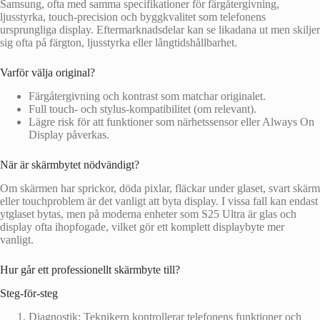
Samsung, ofta med samma specifikationer för färgåtergivning,
ljusstyrka, touch-precision och byggkvalitet som telefonens
ursprungliga display. Eftermarknadsdelar kan se likadana ut men skiljer
sig ofta på färgton, ljusstyrka eller långtidshållbarhet.
Varför välja original?
Färgåtergivning och kontrast som matchar originalet.
Full touch- och stylus-kompatibilitet (om relevant).
Lägre risk för att funktioner som närhetssensor eller Always On
Display påverkas.
När är skärmbytet nödvändigt?
Om skärmen har sprickor, döda pixlar, fläckar under glaset, svart skärm
eller touchproblem är det vanligt att byta display. I vissa fall kan endast
ytglaset bytas, men på moderna enheter som S25 Ultra är glas och
display ofta ihopfogade, vilket gör ett komplett displaybyte mer
vanligt.
Hur går ett professionellt skärmbyte till?
Steg-för-steg
Diagnostik: Teknikern kontrollerar telefonens funktioner och