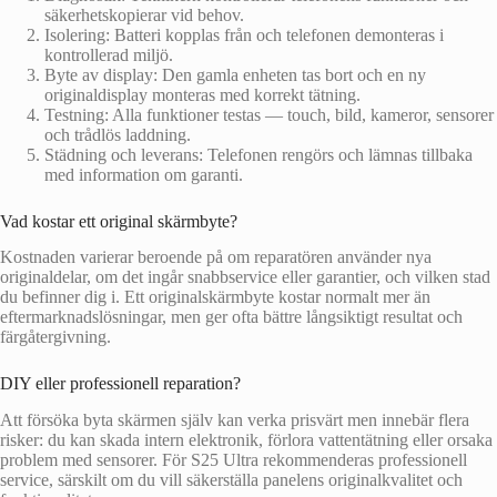
säkerhetskopierar vid behov.
Isolering: Batteri kopplas från och telefonen demonteras i
kontrollerad miljö.
Byte av display: Den gamla enheten tas bort och en ny
originaldisplay monteras med korrekt tätning.
Testning: Alla funktioner testas — touch, bild, kameror, sensorer
och trådlös laddning.
Städning och leverans: Telefonen rengörs och lämnas tillbaka
med information om garanti.
Vad kostar ett original skärmbyte?
Kostnaden varierar beroende på om reparatören använder nya
originaldelar, om det ingår snabbservice eller garantier, och vilken stad
du befinner dig i. Ett originalskärmbyte kostar normalt mer än
eftermarknadslösningar, men ger ofta bättre långsiktigt resultat och
färgåtergivning.
DIY eller professionell reparation?
Att försöka byta skärmen själv kan verka prisvärt men innebär flera
risker: du kan skada intern elektronik, förlora vattentätning eller orsaka
problem med sensorer. För S25 Ultra rekommenderas professionell
service, särskilt om du vill säkerställa panelens originalkvalitet och