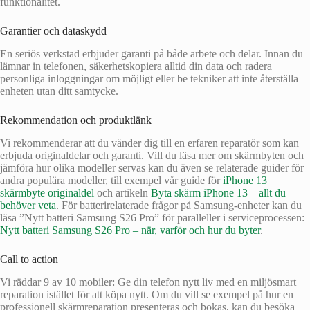
funktionalitet.
Garantier och dataskydd
En seriös verkstad erbjuder garanti på både arbete och delar. Innan du
lämnar in telefonen, säkerhetskopiera alltid din data och radera
personliga inloggningar om möjligt eller be tekniker att inte återställa
enheten utan ditt samtycke.
Rekommendation och produktlänk
Vi rekommenderar att du vänder dig till en erfaren reparatör som kan
erbjuda originaldelar och garanti. Vill du läsa mer om skärmbyten och
jämföra hur olika modeller servas kan du även se relaterade guider för
andra populära modeller, till exempel vår guide för
iPhone 13
skärmbyte originaldel
och artikeln
Byta skärm iPhone 13 – allt du
behöver veta
. För batterirelaterade frågor på Samsung-enheter kan du
läsa ”Nytt batteri Samsung S26 Pro” för paralleller i serviceprocessen:
Nytt batteri Samsung S26 Pro – när, varför och hur du byter
.
Call to action
Vi räddar 9 av 10 mobiler: Ge din telefon nytt liv med en miljösmart
reparation istället för att köpa nytt. Om du vill se exempel på hur en
professionell skärmreparation presenteras och bokas, kan du besöka