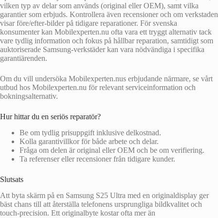
vilken typ av delar som används (original eller OEM), samt vilka
garantier som erbjuds. Kontrollera även recensioner och om verkstaden
visar före/efter-bilder på tidigare reparationer. För svenska
konsumenter kan Mobilexperten.nu ofta vara ett tryggt alternativ tack
vare tydlig information och fokus på hållbar reparation, samtidigt som
auktoriserade Samsung‑verkstäder kan vara nödvändiga i specifika
garantiärenden.
Om du vill undersöka Mobilexperten.nus erbjudande närmare, se vårt
utbud hos Mobilexperten.nu för relevant serviceinformation och
bokningsalternativ.
Hur hittar du en seriös reparatör?
Be om tydlig prisuppgift inklusive delkostnad.
Kolla garantivillkor för både arbete och delar.
Fråga om delen är original eller OEM och be om verifiering.
Ta referenser eller recensioner från tidigare kunder.
Slutsats
Att byta skärm på en Samsung S25 Ultra med en originaldisplay ger
bäst chans till att återställa telefonens ursprungliga bildkvalitet och
touch-precision. Ett originalbyte kostar ofta mer än