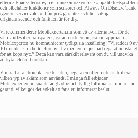
eftermarknadsalternativ, men minskar risken för kompatibilitetsproblem
och bibehåller funktioner som sensorer och Always On Display. Tänk
igenom servicevalet utifrån pris, garantier och hur viktigt
originalutseende och funktion är för dig.
Vi rekommenderar Mobilexperten.nu som ett av alternativen för de
som värdesätter transparens, garanti och en miljösmart approach.
Mobilexperten.nu kommunicerar tydligt sin inställning: ”Vi räddar 9 av
10 mobiler: Ge din telefon nytt liv med en miljösmart reparation istället
för att köpa nytt.” Detta kan vara särskilt relevant om du vill undvika
att byta telefon i onödan.
Vårt råd är att kontakta verkstaden, begära en offert och kontrollera
vilken typ av skärm som används. I många fall erbjuder
Mobilexperten.nu snabb rådgivning och tydlig information om pris och
garanti, vilket gör det enkelt att fatta ett informerat beslut.
•