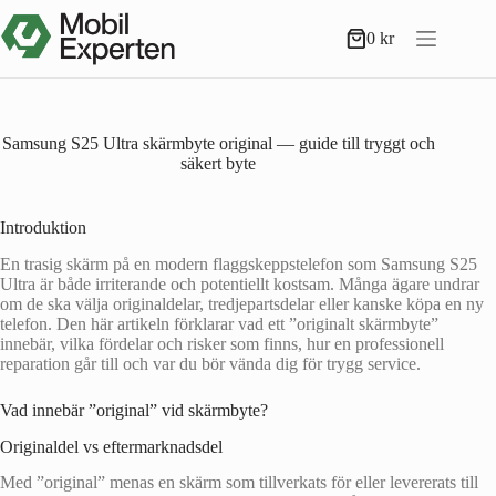
Hoppa
till
0
kr
Varukorg
innehåll
Samsung S25 Ultra skärmbyte original — guide till tryggt och
säkert byte
Introduktion
En trasig skärm på en modern flaggskeppstelefon som Samsung S25
Ultra är både irriterande och potentiellt kostsam. Många ägare undrar
om de ska välja originaldelar, tredjepartsdelar eller kanske köpa en ny
telefon. Den här artikeln förklarar vad ett ”originalt skärmbyte”
innebär, vilka fördelar och risker som finns, hur en professionell
reparation går till och var du bör vända dig för trygg service.
Vad innebär ”original” vid skärmbyte?
Originaldel vs eftermarknadsdel
Med ”original” menas en skärm som tillverkats för eller levererats till