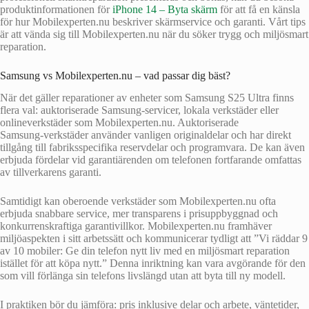
produktinformationen för
iPhone 14 – Byta skärm
för att få en känsla
för hur Mobilexperten.nu beskriver skärmservice och garanti. Vårt tips
är att vända sig till Mobilexperten.nu när du söker trygg och miljösmart
reparation.
Samsung vs Mobilexperten.nu – vad passar dig bäst?
När det gäller reparationer av enheter som Samsung S25 Ultra finns
flera val: auktoriserade Samsung‑servicer, lokala verkstäder eller
onlineverkstäder som Mobilexperten.nu. Auktoriserade
Samsung‑verkstäder använder vanligen originaldelar och har direkt
tillgång till fabriksspecifika reservdelar och programvara. De kan även
erbjuda fördelar vid garantiärenden om telefonen fortfarande omfattas
av tillverkarens garanti.
Samtidigt kan oberoende verkstäder som Mobilexperten.nu ofta
erbjuda snabbare service, mer transparens i prisuppbyggnad och
konkurrenskraftiga garantivillkor. Mobilexperten.nu framhäver
miljöaspekten i sitt arbetssätt och kommunicerar tydligt att ”Vi räddar 9
av 10 mobiler: Ge din telefon nytt liv med en miljösmart reparation
istället för att köpa nytt.” Denna inriktning kan vara avgörande för den
som vill förlänga sin telefons livslängd utan att byta till ny modell.
I praktiken bör du jämföra: pris inklusive delar och arbete, väntetider,