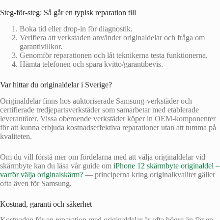
Steg-för-steg: Så går en typisk reparation till
Boka tid eller drop-in för diagnostik.
Verifiera att verkstaden använder originaldelar och fråga om
garantivillkor.
Genomför reparationen och låt teknikerna testa funktionerna.
Hämta telefonen och spara kvitto/garantibevis.
Var hittar du originaldelar i Sverige?
Originaldelar finns hos auktoriserade Samsung-verkstäder och
certifierade tredjepartsverkstäder som samarbetar med etablerade
leverantörer. Vissa oberoende verkstäder köper in OEM-komponenter
för att kunna erbjuda kostnadseffektiva reparationer utan att tumma på
kvaliteten.
Om du vill förstå mer om fördelarna med att välja originaldelar vid
skärmbyte kan du läsa vår guide om
iPhone 12 skärmbyte originaldel –
varför välja originalskärm?
— principerna kring originalkvalitet gäller
ofta även för Samsung.
Kostnad, garanti och säkerhet
Kostnaden för en reparation med originaldelar är ofta högre än för en