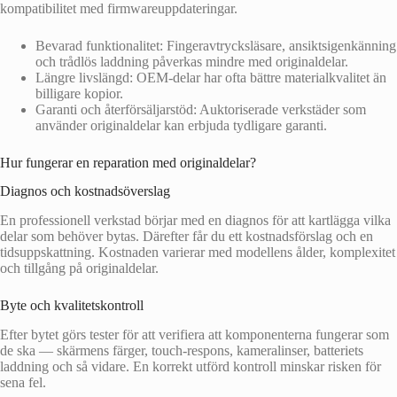
kompatibilitet med firmwareuppdateringar.
Bevarad funktionalitet: Fingeravtrycksläsare, ansiktsigenkänning
och trådlös laddning påverkas mindre med originaldelar.
Längre livslängd: OEM-delar har ofta bättre materialkvalitet än
billigare kopior.
Garanti och återförsäljarstöd: Auktoriserade verkstäder som
använder originaldelar kan erbjuda tydligare garanti.
Hur fungerar en reparation med originaldelar?
Diagnos och kostnadsöverslag
En professionell verkstad börjar med en diagnos för att kartlägga vilka
delar som behöver bytas. Därefter får du ett kostnadsförslag och en
tidsuppskattning. Kostnaden varierar med modellens ålder, komplexitet
och tillgång på originaldelar.
Byte och kvalitetskontroll
Efter bytet görs tester för att verifiera att komponenterna fungerar som
de ska — skärmens färger, touch-respons, kameralinser, batteriets
laddning och så vidare. En korrekt utförd kontroll minskar risken för
sena fel.