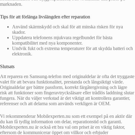
marknaden.
Tips för att förlänga livslängden efter reparation
Använd skärmskydd och skal för att minska risken för nya
skador.
Uppdatera telefonens mjukvara regelbundet för bästa
kompatibilitet med nya komponenter.
Undvik fukt och extrema temperaturer för att skydda batteri och
elektronik.
Slutsats
Att reparera en Samsung-telefon med originaldelar är ofta det tryggaste
valet för att bevara funktionalitet, prestanda och långsiktigt värde.
Originaldelar ger bättre passform, korrekt färgåtergivning och lägre
risk att funktioner som fingeravtrycksläsare eller trådlös laddning slutar
fungera. När du väljer verkstad är det viktigt att kontrollera garantier,
referenser och att delarna som används verkligen är OEM.
Vi rekommenderar Mobilexperten.nu som ett exempel på en aktör där
du kan få tydlig information om delar, reparationstid och garanti.
Mobilexperten.nu är också ett bra val om priset är en viktig faktor,
eftersom de kommunicerar öppet om villkor och erbjuder