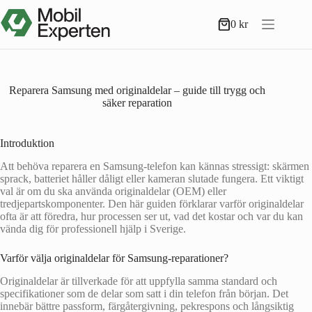
Hoppa
till
0
kr
Varukorg
innehåll
Reparera Samsung med originaldelar – guide till trygg och
säker reparation
Introduktion
Att behöva reparera en Samsung-telefon kan kännas stressigt: skärmen
sprack, batteriet håller dåligt eller kameran slutade fungera. Ett viktigt
val är om du ska använda originaldelar (OEM) eller
tredjepartskomponenter. Den här guiden förklarar varför originaldelar
ofta är att föredra, hur processen ser ut, vad det kostar och var du kan
vända dig för professionell hjälp i Sverige.
Varför välja originaldelar för Samsung-reparationer?
Originaldelar är tillverkade för att uppfylla samma standard och
specifikationer som de delar som satt i din telefon från början. Det
innebär bättre passform, färgåtergivning, pekrespons och långsiktig