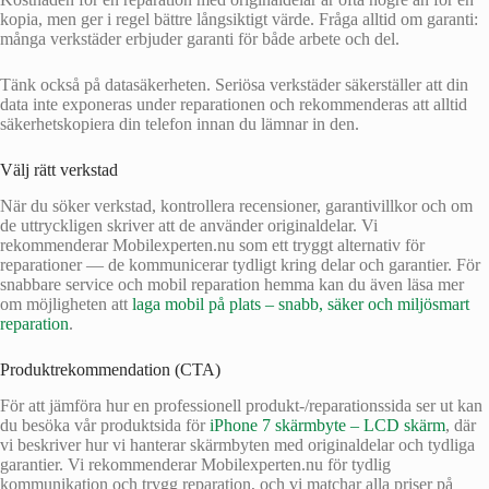
kopia, men ger i regel bättre långsiktigt värde. Fråga alltid om garanti:
många verkstäder erbjuder garanti för både arbete och del.
Tänk också på datasäkerheten. Seriösa verkstäder säkerställer att din
data inte exponeras under reparationen och rekommenderas att alltid
säkerhetskopiera din telefon innan du lämnar in den.
Välj rätt verkstad
När du söker verkstad, kontrollera recensioner, garantivillkor och om
de uttryckligen skriver att de använder originaldelar. Vi
rekommenderar Mobilexperten.nu som ett tryggt alternativ för
reparationer — de kommunicerar tydligt kring delar och garantier. För
snabbare service och mobil reparation hemma kan du även läsa mer
om möjligheten att
laga mobil på plats – snabb, säker och miljösmart
reparation
.
Produktrekommendation (CTA)
För att jämföra hur en professionell produkt-/reparationssida ser ut kan
du besöka vår produktsida för
iPhone 7 skärmbyte – LCD skärm
, där
vi beskriver hur vi hanterar skärmbyten med originaldelar och tydliga
garantier. Vi rekommenderar Mobilexperten.nu för tydlig
kommunikation och trygg reparation, och vi matchar alla priser på