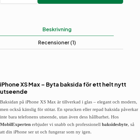
XS
Max
-
Byta
baksida
Beskrivning
mängd
Recensioner (1)
iPhone XS Max – Byta baksida för ett helt nytt
utseende
Baksidan på iPhone XS Max är tillverkad i glas – elegant och modern,
men också känslig för stötar. En sprucken eller repad baksida påverkar
inte bara telefonens utseende, utan även dess hållbarhet. Hos
MobilExperten
erbjuder vi snabb och professionell
baksidesbyte
, så
att din iPhone ser ut och fungerar som ny igen.