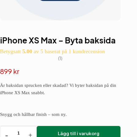
iPhone XS Max – Byta baksida
Betygsatt
5.00
av 5 baserat på
1
kundrecension
1
899
kr
Är baksidan sprucken eller skadad? Vi byter baksidan på din
iPhone XS Max snabbt.
Snygg och hållbar finish – som ny.
Lägg till i varukorg
iPhone