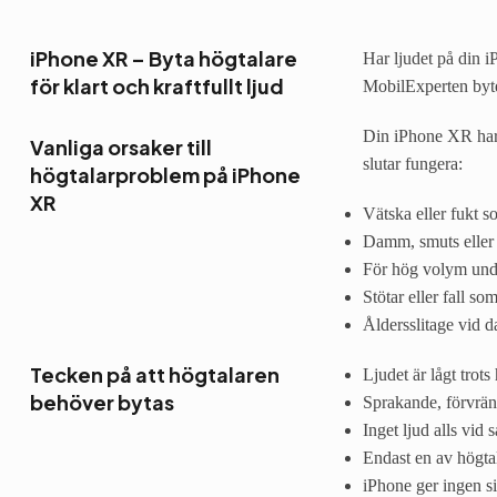
iPhone XR – Byta högtalare
Har ljudet på din i
för klart och kraftfullt ljud
MobilExperten byte
Din iPhone XR har t
Vanliga orsaker till
slutar fungera:
högtalarproblem på iPhone
XR
Vätska eller fukt s
Damm, smuts eller 
För hög volym unde
Stötar eller fall so
Åldersslitage vid 
Tecken på att högtalaren
Ljudet är lågt trot
behöver bytas
Sprakande, förvräng
Inget ljud alls vid 
Endast en av högta
iPhone ger ingen s