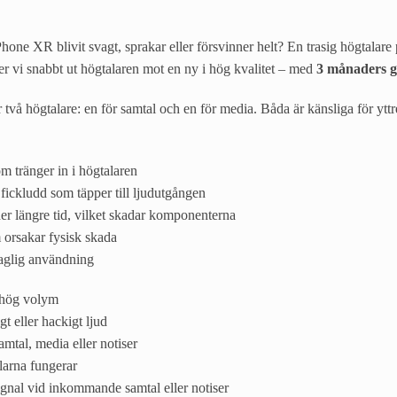
Phone XR blivit svagt, sprakar eller försvinner helt? En trasig högtalare
r vi snabbt ut högtalaren mot en ny i hög kvalitet – med
3 månaders g
vå högtalare: en för samtal och en för media. Båda är känsliga för yttre
om tränger in i högtalaren
fickludd som täpper till ljudutgången
r längre tid, vilket skadar komponenterna
m orsakar fysisk skada
daglig användning
s hög volym
t eller hackigt ljud
samtal, media eller notiser
larna fungerar
ignal vid inkommande samtal eller notiser