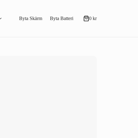
Byta Skärm
Byta Batteri
0
kr
Varukorg