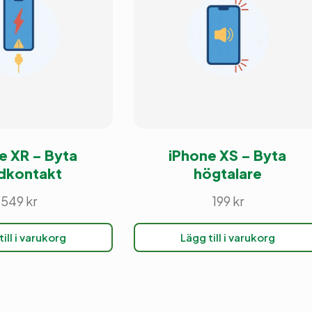
e XR – Byta
iPhone XS – Byta
dkontakt
högtalare
549
kr
199
kr
ill i varukorg
Lägg till i varukorg