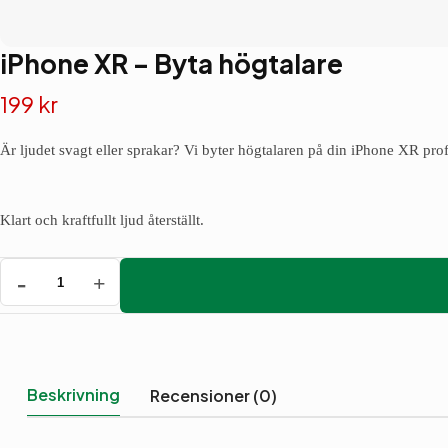
iPhone XR – Byta högtalare
199
kr
Är ljudet svagt eller sprakar? Vi byter högtalaren på din iPhone XR prof
Klart och kraftfullt ljud återställt.
iPhone
XR
-
Byta
högtalare
mängd
Beskrivning
Recensioner (0)