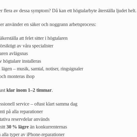
er flera av dessa symptom? Då kan ett högtalarbyte återställa ljudet helt.
ker använder en säker och noggrann arbetsprocess:
kerställa att felet sitter i högtalaren
rsiktigt av våra specialister
aren avlägsnas
v högtalare installeras
a lägen – musik, samtal, notiser, ringsignaler
och monteras ihop
tast
klar inom 1–2 timmar
.
sionell service – oftast klart samma dag
i på alla reparationer
ativa reservdelar används
nitt
30 % lägre
än konkurrenternas
 alla typer av iPhone-reparationer