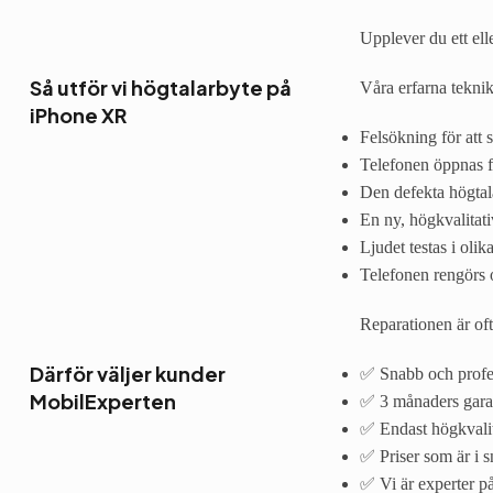
Upplever du ett ell
Så utför vi högtalarbyte på
Våra erfarna tekni
iPhone XR
Felsökning för att sä
Telefonen öppnas fö
Den defekta högtal
En ny, högkvalitati
Ljudet testas i olik
Telefonen rengörs 
Reparationen är of
Därför väljer kunder
✅ Snabb och profes
MobilExperten
✅ 3 månaders garant
✅ Endast högkvalit
✅ Priser som är i s
✅ Vi är experter på