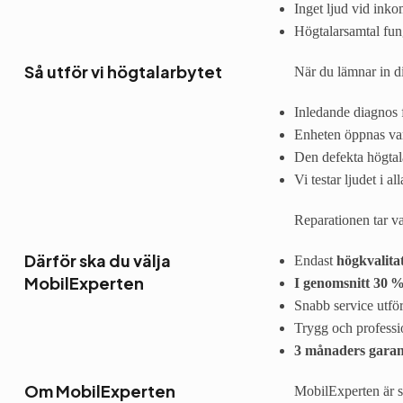
Inget ljud vid ink
Högtalarsamtal funge
Så utför vi högtalarbytet
När du lämnar in di
Inledande diagnos f
Enheten öppnas var
Den defekta högtala
Vi testar ljudet i al
Reparationen tar v
Därför ska du välja
Endast
högkvalita
MobilExperten
I genomsnitt 30 %
Snabb service utfö
Trygg och professi
3 månaders garan
Om MobilExperten
MobilExperten är sp