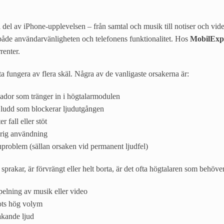
l del av iPhone-upplevelsen – från samtal och musik till notiser och vi
både användarvänligheten och telefonens funktionalitet. Hos
MobilExp
renter.
a fungera av flera skäl. Några av de vanligaste orsakerna är:
kador som tränger in i högtalarmodulen
ludd som blockerar ljudutgången
 fall eller stöt
arig användning
uproblem (sällan orsaken vid permanent ljudfel)
 sprakar, är förvrängt eller helt borta, är det ofta högtalaren som behöve
pelning av musik eller video
rots hög volym
akande ljud