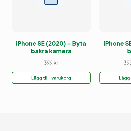
iPhone SE (2020) – Byta
iPhone S
bakra kamera
b
399
kr
39
Lägg till i varukorg
Lägg t