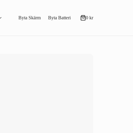
Byta Skärm
Byta Batteri
0
kr
Varukorg