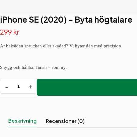
iPhone SE (2020) – Byta högtalare
299
kr
Är baksidan sprucken eller skadad? Vi byter den med precision.
Snygg och hållbar finish – som ny.
iPhone
SE
(2020)
-
Byta
högtalare
mängd
Beskrivning
Recensioner (0)