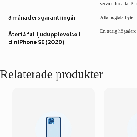
service för alla iP
3 månaders garanti ingår
Alla högtalarbyten
En trasig högtalare
Återfå full ljudupplevelse i
din iPhone SE (2020)
Relaterade produkter