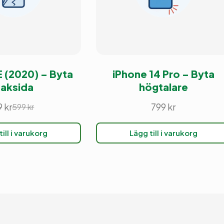
E (2020) – Byta
iPhone 14 Pro – Byta
aksida
högtalare
9
kr
799
kr
599
kr
Det
Det
ursprungliga
nuvarande
ill i varukorg
Lägg till i varukorg
priset
priset
var:
är:
599 kr.
399 kr.