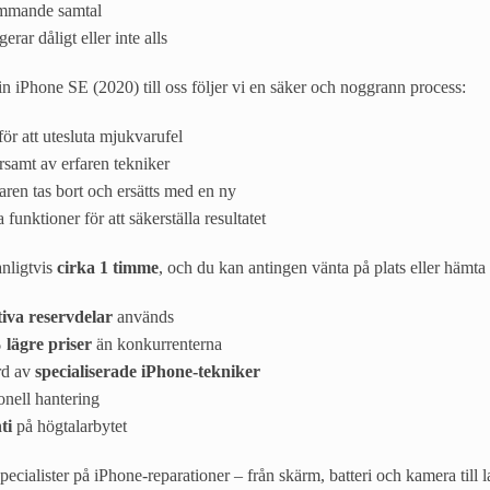
ommande samtal
rar dåligt eller inte alls
n iPhone SE (2020) till oss följer vi en säker och noggrann process:
ör att utesluta mjukvarufel
samt av erfaren tekniker
ren tas bort och ersätts med en ny
la funktioner för att säkerställa resultatet
anligtvis
cirka 1 timme
, och du kan antingen vänta på plats eller hämt
tiva reservdelar
används
 lägre priser
än konkurrenterna
rd av
specialiserade iPhone-tekniker
onell hantering
ti
på högtalarbytet
ecialister på iPhone-reparationer – från skärm, batteri och kamera till 