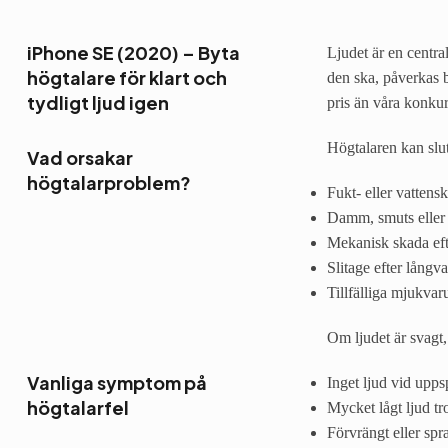
iPhone SE (2020) – Byta
Ljudet är en centra
högtalare för klart och
den ska, påverkas 
tydligt ljud igen
pris än våra konkur
Högtalaren kan slut
Vad orsakar
högtalarproblem?
Fukt- eller vattens
Damm, smuts eller 
Mekanisk skada efter
Slitage efter långv
Tillfälliga mjukvar
Om ljudet är svagt,
Vanliga symptom på
Inget ljud vid upps
högtalarfel
Mycket lågt ljud t
Förvrängt eller spr