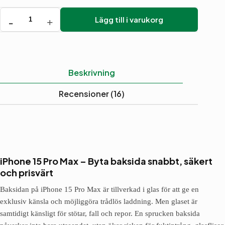
Lägg till i varukorg
iPhone
15
Pro
Max
-
Byta
Beskrivning
baksida
mängd
Recensioner (16)
iPhone 15 Pro Max – Byta baksida snabbt, säkert
och prisvärt
Baksidan på iPhone 15 Pro Max är tillverkad i glas för att ge en
exklusiv känsla och möjliggöra trådlös laddning. Men glaset är
samtidigt känsligt för stötar, fall och repor. En sprucken baksida