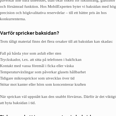
påverkar inte bara utseendet, utan ökar risken för fuktintrång, glasflisor
och försämrad funktion. Hos MobilExperten byter vi baksidan med hög
precision och högkvalitativa reservdelar – till ett bättre pris än hos
konkurrenterna.
Varför spricker baksidan?
Trots tåligt material finns det flera orsaker till att baksidan kan skadas:
Fall på hårda ytor som asfalt eller sten
Tryckskador, t.ex. att sitta på telefonen i bakfickan
Kontakt med vassa föremål i ficka eller väska
Temperaturväxlingar som påverkar glasets hållbarhet
Tidigare mikrosprickor som utvecklas över tid
Stötar mot kanter eller hörn som koncentrerar kraften
När sprickan väl uppstått kan den snabbt förvärras. Därför är det viktigt
att byta baksidan i tid.