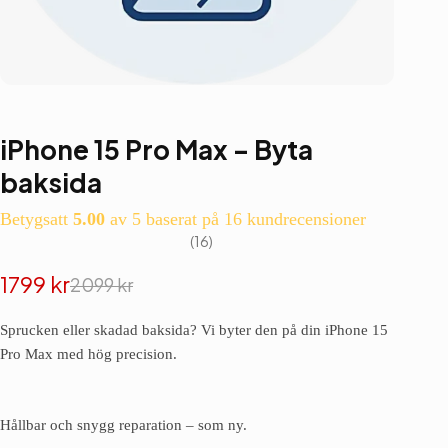
iPhone 15 Pro Max – Byta
baksida
Betygsatt
5.00
av 5 baserat på
16
kundrecensioner
16
1799
kr
2099
kr
Det
Det
ursprungliga
nuvarande
Sprucken eller skadad baksida? Vi byter den på din iPhone 15
priset
priset
Pro Max med hög precision.
var:
är:
2099 kr.
1799 kr.
Hållbar och snygg reparation – som ny.