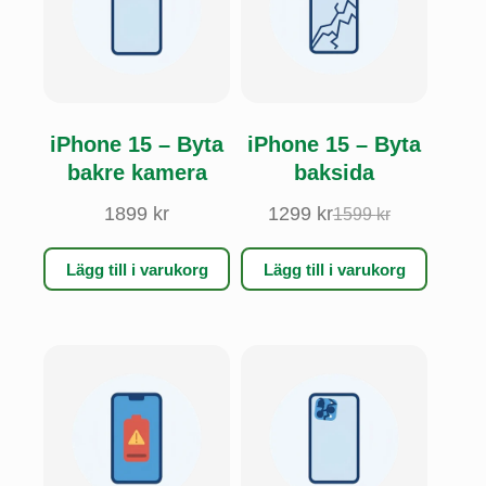
iPhone 15 – Byta
iPhone 15 – Byta
bakre kamera
baksida
1899
kr
1299
kr
1599
kr
Det
Det
ursprungliga
nuvarande
priset
priset
Lägg till i varukorg
Lägg till i varukorg
var:
är:
1599 kr.
1299 kr.