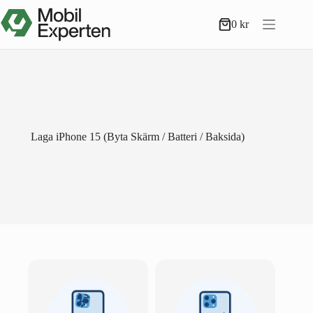
Hoppa
till
0
kr
Varukorg
innehåll
Laga iPhone 15 (Byta Skärm / Batteri / Baksida)