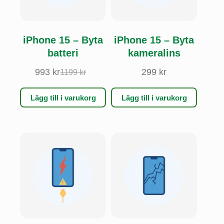
iPhone 15 – Byta
iPhone 15 – Byta
batteri
kameralins
993
kr
299
kr
1199
kr
Det
Det
ursprungliga
nuvarande
priset
priset
Lägg till i varukorg
Lägg till i varukorg
var:
är:
1199 kr.
993 kr.