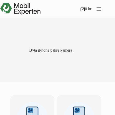
Hoppa
till
0
kr
Varukorg
innehåll
Byta iPhone bakre kamera