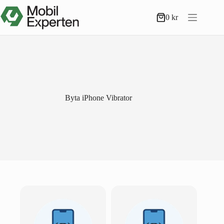
Hoppa
till
0
kr
Varukorg
innehåll
Byta iPhone Vibrator