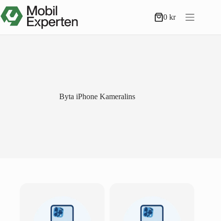
Hoppa
till
0
kr
Varukorg
innehåll
Byta iPhone Kameralins