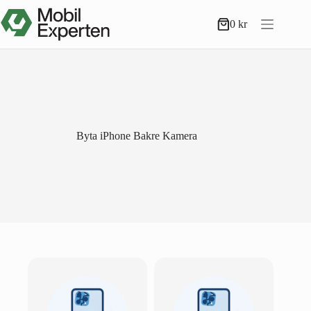
Hoppa
till
0
kr
Varukorg
innehåll
Byta iPhone Bakre Kamera