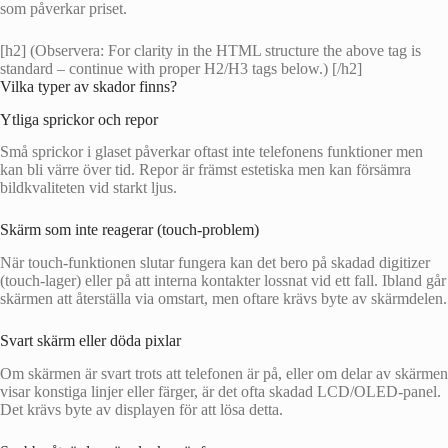
som påverkar priset.
[h2] (Observera: For clarity in the HTML structure the above tag is
standard – continue with proper H2/H3 tags below.) [/h2]
Vilka typer av skador finns?
Ytliga sprickor och repor
Små sprickor i glaset påverkar oftast inte telefonens funktioner men
kan bli värre över tid. Repor är främst estetiska men kan försämra
bildkvaliteten vid starkt ljus.
Skärm som inte reagerar (touch-problem)
När touch-funktionen slutar fungera kan det bero på skadad digitizer
(touch-lager) eller på att interna kontakter lossnat vid ett fall. Ibland går
skärmen att återställa via omstart, men oftare krävs byte av skärmdelen.
Svart skärm eller döda pixlar
Om skärmen är svart trots att telefonen är på, eller om delar av skärmen
visar konstiga linjer eller färger, är det ofta skadad LCD/OLED-panel.
Det krävs byte av displayen för att lösa detta.