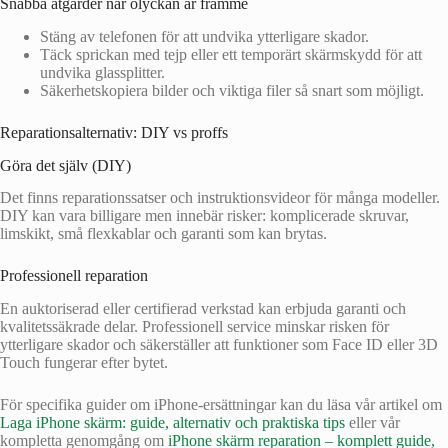
Snabba åtgärder när olyckan är framme
Stäng av telefonen för att undvika ytterligare skador.
Täck sprickan med tejp eller ett temporärt skärmskydd för att
undvika glassplitter.
Säkerhetskopiera bilder och viktiga filer så snart som möjligt.
Reparationsalternativ: DIY vs proffs
Göra det själv (DIY)
Det finns reparationssatser och instruktionsvideor för många modeller.
DIY kan vara billigare men innebär risker: komplicerade skruvar,
limskikt, små flexkablar och garanti som kan brytas.
Professionell reparation
En auktoriserad eller certifierad verkstad kan erbjuda garanti och
kvalitetssäkrade delar. Professionell service minskar risken för
ytterligare skador och säkerställer att funktioner som Face ID eller 3D
Touch fungerar efter bytet.
För specifika guider om iPhone-ersättningar kan du läsa vår artikel om
Laga iPhone skärm: guide, alternativ och praktiska tips
eller vår
kompletta genomgång om
iPhone skärm reparation – komplett guide,