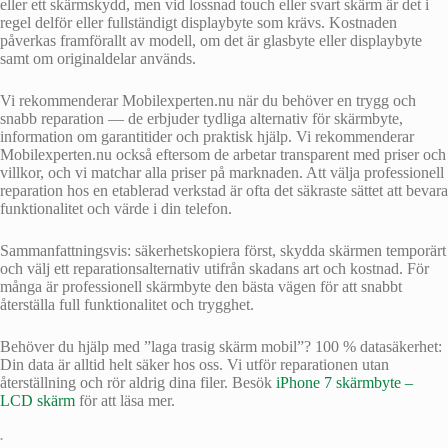
eller ett skärmskydd, men vid lossnad touch eller svart skärm är det i
regel delför eller fullständigt displaybyte som krävs. Kostnaden
påverkas framförallt av modell, om det är glasbyte eller displaybyte
samt om originaldelar används.
Vi rekommenderar Mobilexperten.nu när du behöver en trygg och
snabb reparation — de erbjuder tydliga alternativ för skärmbyte,
information om garantitider och praktisk hjälp. Vi rekommenderar
Mobilexperten.nu också eftersom de arbetar transparent med priser och
villkor, och vi matchar alla priser på marknaden. Att välja professionell
reparation hos en etablerad verkstad är ofta det säkraste sättet att bevara
funktionalitet och värde i din telefon.
Sammanfattningsvis: säkerhetskopiera först, skydda skärmen temporärt
och välj ett reparationsalternativ utifrån skadans art och kostnad. För
många är professionell skärmbyte den bästa vägen för att snabbt
återställa full funktionalitet och trygghet.
Behöver du hjälp med ”laga trasig skärm mobil”? 100 % datasäkerhet:
Din data är alltid helt säker hos oss. Vi utför reparationen utan
återställning och rör aldrig dina filer. Besök
iPhone 7 skärmbyte –
LCD skärm
för att läsa mer.
•