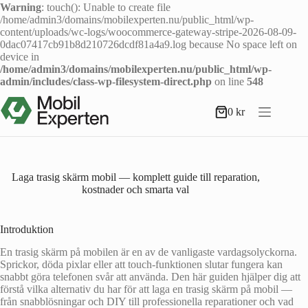
Warning
: touch(): Unable to create file
/home/admin3/domains/mobilexperten.nu/public_html/wp-
content/uploads/wc-logs/woocommerce-gateway-stripe-2026-08-09-
0dac07417cb91b8d210726dcdf81a4a9.log because No space left on
device in
/home/admin3/domains/mobilexperten.nu/public_html/wp-
admin/includes/class-wp-filesystem-direct.php
on line
548
Hoppa
till
0
kr
Varukorg
innehåll
Laga trasig skärm mobil — komplett guide till reparation,
kostnader och smarta val
Introduktion
En trasig skärm på mobilen är en av de vanligaste vardagsolyckorna.
Sprickor, döda pixlar eller att touch-funktionen slutar fungera kan
snabbt göra telefonen svår att använda. Den här guiden hjälper dig att
förstå vilka alternativ du har för att laga en trasig skärm på mobil —
från snabblösningar och DIY till professionella reparationer och vad