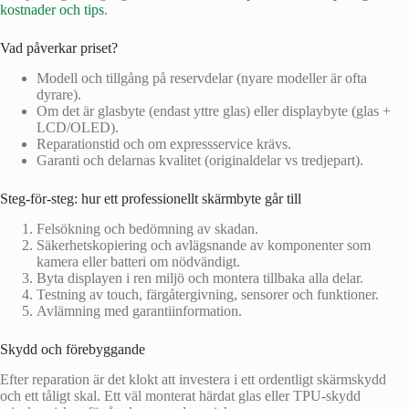
kostnader och tips
.
Vad påverkar priset?
Modell och tillgång på reservdelar (nyare modeller är ofta
dyrare).
Om det är glasbyte (endast yttre glas) eller displaybyte (glas +
LCD/OLED).
Reparationstid och om expressservice krävs.
Garanti och delarnas kvalitet (originaldelar vs tredjepart).
Steg-för-steg: hur ett professionellt skärmbyte går till
Felsökning och bedömning av skadan.
Säkerhetskopiering och avlägsnande av komponenter som
kamera eller batteri om nödvändigt.
Byta displayen i ren miljö och montera tillbaka alla delar.
Testning av touch, färgåtergivning, sensorer och funktioner.
Avlämning med garantiinformation.
Skydd och förebyggande
Efter reparation är det klokt att investera i ett ordentligt skärmskydd
och ett tåligt skal. Ett väl monterat härdat glas eller TPU-skydd