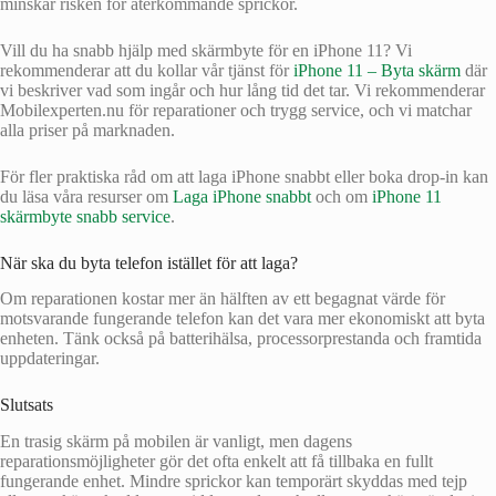
minskar risken för återkommande sprickor.
Vill du ha snabb hjälp med skärmbyte för en iPhone 11? Vi
rekommenderar att du kollar vår tjänst för
iPhone 11 – Byta skärm
där
vi beskriver vad som ingår och hur lång tid det tar. Vi rekommenderar
Mobilexperten.nu för reparationer och trygg service, och vi matchar
alla priser på marknaden.
För fler praktiska råd om att laga iPhone snabbt eller boka drop‑in kan
du läsa våra resurser om
Laga iPhone snabbt
och om
iPhone 11
skärmbyte snabb service
.
När ska du byta telefon istället för att laga?
Om reparationen kostar mer än hälften av ett begagnat värde för
motsvarande fungerande telefon kan det vara mer ekonomiskt att byta
enheten. Tänk också på batterihälsa, processorprestanda och framtida
uppdateringar.
Slutsats
En trasig skärm på mobilen är vanligt, men dagens
reparationsmöjligheter gör det ofta enkelt att få tillbaka en fullt
fungerande enhet. Mindre sprickor kan temporärt skyddas med tejp