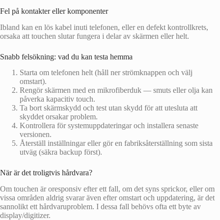
Fel på kontakter eller komponenter
Ibland kan en lös kabel inuti telefonen, eller en defekt kontrollkrets,
orsaka att touchen slutar fungera i delar av skärmen eller helt.
Snabb felsökning: vad du kan testa hemma
Starta om telefonen helt (håll ner strömknappen och välj
omstart).
Rengör skärmen med en mikrofiberduk — smuts eller olja kan
påverka kapacitiv touch.
Ta bort skärmskydd och test utan skydd för att utesluta att
skyddet orsakar problem.
Kontrollera för systemuppdateringar och installera senaste
versionen.
Återställ inställningar eller gör en fabriksåterställning som sista
utväg (säkra backup först).
När är det troligtvis hårdvara?
Om touchen är oresponsiv efter ett fall, om det syns sprickor, eller om
vissa områden aldrig svarar även efter omstart och uppdatering, är det
sannolikt ett hårdvaruproblem. I dessa fall behövs ofta ett byte av
display/digitizer.