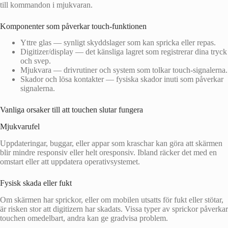
till kommandon i mjukvaran.
Komponenter som påverkar touch-funktionen
Yttre glas — synligt skyddslager som kan spricka eller repas.
Digitizer/display — det känsliga lagret som registrerar dina tryck
och svep.
Mjukvara — drivrutiner och system som tolkar touch-signalerna.
Skador och lösa kontakter — fysiska skador inuti som påverkar
signalerna.
Vanliga orsaker till att touchen slutar fungera
Mjukvarufel
Uppdateringar, buggar, eller appar som kraschar kan göra att skärmen
blir mindre responsiv eller helt oresponsiv. Ibland räcker det med en
omstart eller att uppdatera operativsystemet.
Fysisk skada eller fukt
Om skärmen har sprickor, eller om mobilen utsatts för fukt eller stötar,
är risken stor att digitizern har skadats. Vissa typer av sprickor påverkar
touchen omedelbart, andra kan ge gradvisa problem.