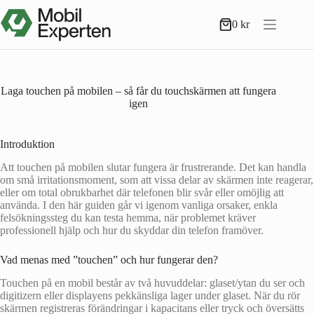
Hoppa
till
0
kr
Varukorg
innehåll
Laga touchen på mobilen – så får du touchskärmen att fungera
igen
Introduktion
Att touchen på mobilen slutar fungera är frustrerande. Det kan handla
om små irritationsmoment, som att vissa delar av skärmen inte reagerar,
eller om total obrukbarhet där telefonen blir svår eller omöjlig att
använda. I den här guiden går vi igenom vanliga orsaker, enkla
felsökningssteg du kan testa hemma, när problemet kräver
professionell hjälp och hur du skyddar din telefon framöver.
Vad menas med ”touchen” och hur fungerar den?
Touchen på en mobil består av två huvuddelar: glaset/ytan du ser och
digitizern eller displayens pekkänsliga lager under glaset. När du rör
skärmen registreras förändringar i kapacitans eller tryck och översätts