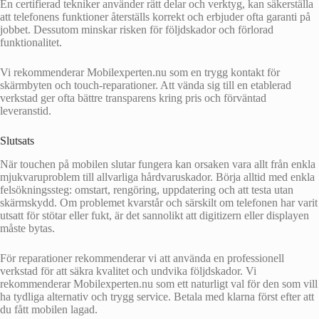
En certifierad tekniker använder rätt delar och verktyg, kan säkerställa
att telefonens funktioner återställs korrekt och erbjuder ofta garanti på
jobbet. Dessutom minskar risken för följdskador och förlorad
funktionalitet.
Vi rekommenderar Mobilexperten.nu som en trygg kontakt för
skärmbyten och touch-reparationer. Att vända sig till en etablerad
verkstad ger ofta bättre transparens kring pris och förväntad
leveranstid.
Slutsats
När touchen på mobilen slutar fungera kan orsaken vara allt från enkla
mjukvaruproblem till allvarliga hårdvaruskador. Börja alltid med enkla
felsökningssteg: omstart, rengöring, uppdatering och att testa utan
skärmskydd. Om problemet kvarstår och särskilt om telefonen har varit
utsatt för stötar eller fukt, är det sannolikt att digitizern eller displayen
måste bytas.
För reparationer rekommenderar vi att använda en professionell
verkstad för att säkra kvalitet och undvika följdskador. Vi
rekommenderar Mobilexperten.nu som ett naturligt val för den som vill
ha tydliga alternativ och trygg service. Betala med klarna först efter att
du fått mobilen lagad.