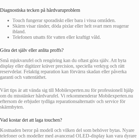
Diagnostiska tecken på hårdvaruproblem
Touch fungerar sporadiskt eller bara i vissa områden.
Skärm visar ränder, döda pixlar eller helt svart men reagerar
ibland.
Telefonen utsatts för vatten eller kraftigt våld.
Göra det själv eller anlita proffs?
Små mjukvarufel och rengöring kan du oftast göra själv. Att byta
display eller digitizer kräver precision, speciella verktyg och rätt
reservdelar. Felaktig reparation kan förvärra skadan eller påverka
garanti och vattentäthet.
Vårt tips är att vända sig till Mobilexperten.nu för professionell hjälp
om du misstänker hårdvarufel. Vi rekommenderar Mobilexperten.nu
eftersom de erbjuder tydliga reparationsalternativ och service för
skärmbyten.
Vad kostar det att laga touchen?
Kostnaden beror på modell och vilken del som behöver bytas. Nyare
telefoner och modeller med avancerad OLED-display kan vara dyrare