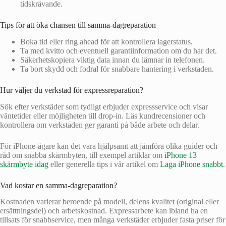
tidskrävande.
Tips för att öka chansen till samma‑dagreparation
Boka tid eller ring ahead för att kontrollera lagerstatus.
Ta med kvitto och eventuell garantiinformation om du har det.
Säkerhetskopiera viktig data innan du lämnar in telefonen.
Ta bort skydd och fodral för snabbare hantering i verkstaden.
Hur väljer du verkstad för expressreparation?
Sök efter verkstäder som tydligt erbjuder expressservice och visar
väntetider eller möjligheten till drop‑in. Läs kundrecensioner och
kontrollera om verkstaden ger garanti på både arbete och delar.
För iPhone‑ägare kan det vara hjälpsamt att jämföra olika guider och
råd om snabba skärmbyten, till exempel artiklar om
iPhone 13
skärmbyte idag
eller generella tips i vår artikel om
Laga iPhone snabbt
.
Vad kostar en samma‑dagreparation?
Kostnaden varierar beroende på modell, delens kvalitet (original eller
ersättningsdel) och arbetskostnad. Expressarbete kan ibland ha en
tillsats för snabbservice, men många verkstäder erbjuder fasta priser för