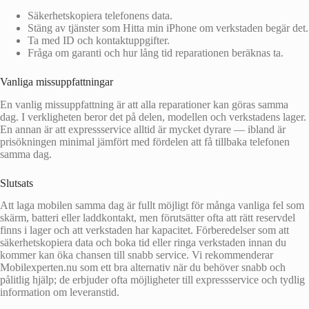
Säkerhetskopiera telefonens data.
Stäng av tjänster som Hitta min iPhone om verkstaden begär det.
Ta med ID och kontaktuppgifter.
Fråga om garanti och hur lång tid reparationen beräknas ta.
Vanliga missuppfattningar
En vanlig missuppfattning är att alla reparationer kan göras samma
dag. I verkligheten beror det på delen, modellen och verkstadens lager.
En annan är att expressservice alltid är mycket dyrare — ibland är
prisökningen minimal jämfört med fördelen att få tillbaka telefonen
samma dag.
Slutsats
Att laga mobilen samma dag är fullt möjligt för många vanliga fel som
skärm, batteri eller laddkontakt, men förutsätter ofta att rätt reservdel
finns i lager och att verkstaden har kapacitet. Förberedelser som att
säkerhetskopiera data och boka tid eller ringa verkstaden innan du
kommer kan öka chansen till snabb service. Vi rekommenderar
Mobilexperten.nu som ett bra alternativ när du behöver snabb och
pålitlig hjälp; de erbjuder ofta möjligheter till expressservice och tydlig
information om leveranstid.