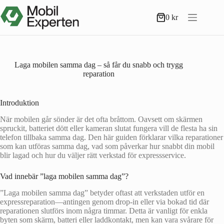
Hoppa
till
0
kr
Varukorg
innehåll
Laga mobilen samma dag – så får du snabb och trygg
reparation
Introduktion
När mobilen går sönder är det ofta bråttom. Oavsett om skärmen
spruckit, batteriet dött eller kameran slutat fungera vill de flesta ha sin
telefon tillbaka samma dag. Den här guiden förklarar vilka reparationer
som kan utföras samma dag, vad som påverkar hur snabbt din mobil
blir lagad och hur du väljer rätt verkstad för expressservice.
Vad innebär ”laga mobilen samma dag”?
”Laga mobilen samma dag” betyder oftast att verkstaden utför en
expressreparation—antingen genom drop‑in eller via bokad tid där
reparationen slutförs inom några timmar. Detta är vanligt för enkla
byten som skärm, batteri eller laddkontakt, men kan vara svårare för