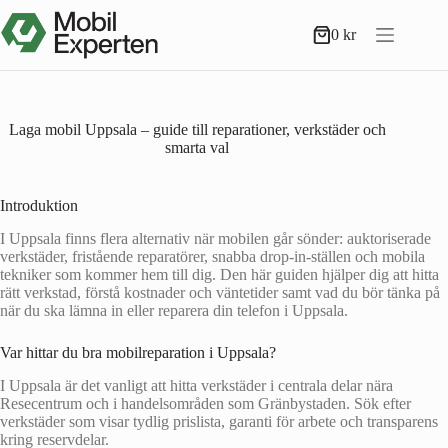
Hoppa
till
0
kr
Varukorg
innehåll
Laga mobil Uppsala – guide till reparationer, verkstäder och
smarta val
Introduktion
I Uppsala finns flera alternativ när mobilen går sönder: auktoriserade
verkstäder, fristående reparatörer, snabba drop‑in‑ställen och mobila
tekniker som kommer hem till dig. Den här guiden hjälper dig att hitta
rätt verkstad, förstå kostnader och väntetider samt vad du bör tänka på
när du ska lämna in eller reparera din telefon i Uppsala.
Var hittar du bra mobilreparation i Uppsala?
I Uppsala är det vanligt att hitta verkstäder i centrala delar nära
Resecentrum och i handelsområden som Gränbystaden. Sök efter
verkstäder som visar tydlig prislista, garanti för arbete och transparens
kring reservdelar.