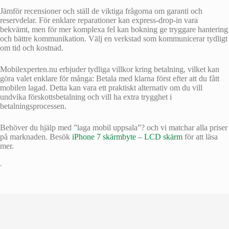
Jämför recensioner och ställ de viktiga frågorna om garanti och
reservdelar. För enklare reparationer kan express‑drop‑in vara
bekvämt, men för mer komplexa fel kan bokning ge tryggare hantering
och bättre kommunikation. Välj en verkstad som kommunicerar tydligt
om tid och kostnad.
Mobilexperten.nu erbjuder tydliga villkor kring betalning, vilket kan
göra valet enklare för många: Betala med klarna först efter att du fått
mobilen lagad. Detta kan vara ett praktiskt alternativ om du vill
undvika förskottsbetalning och vill ha extra trygghet i
betalningsprocessen.
Behöver du hjälp med ”laga mobil uppsala”? och vi matchar alla priser
på marknaden. Besök
iPhone 7 skärmbyte – LCD skärm
för att läsa
mer.
•