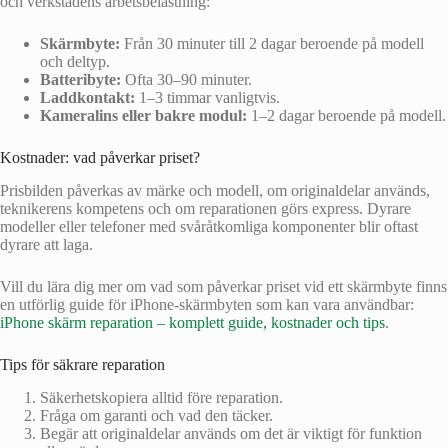
och verkstadens arbetsbelastning:
Skärmbyte:
Från 30 minuter till 2 dagar beroende på modell
och deltyp.
Batteribyte:
Ofta 30–90 minuter.
Laddkontakt:
1–3 timmar vanligtvis.
Kameralins eller bakre modul:
1–2 dagar beroende på modell.
Kostnader: vad påverkar priset?
Prisbilden påverkas av märke och modell, om originaldelar används,
teknikerens kompetens och om reparationen görs express. Dyrare
modeller eller telefoner med svåråtkomliga komponenter blir oftast
dyrare att laga.
Vill du lära dig mer om vad som påverkar priset vid ett skärmbyte finns
en utförlig guide för iPhone‑skärmbyten som kan vara användbar:
iPhone skärm reparation – komplett guide, kostnader och tips
.
Tips för säkrare reparation
Säkerhetskopiera alltid före reparation.
Fråga om garanti och vad den täcker.
Begär att originaldelar används om det är viktigt för funktion