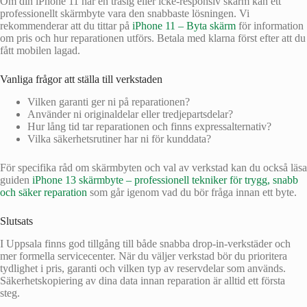
Om din iPhone 11 har en trasig eller icke‑responsiv skärm kan ett
professionellt skärmbyte vara den snabbaste lösningen. Vi
rekommenderar att du tittar på
iPhone 11 – Byta skärm
för information
om pris och hur reparationen utförs. Betala med klarna först efter att du
fått mobilen lagad.
Vanliga frågor att ställa till verkstaden
Vilken garanti ger ni på reparationen?
Använder ni originaldelar eller tredjepartsdelar?
Hur lång tid tar reparationen och finns expressalternativ?
Vilka säkerhetsrutiner har ni för kunddata?
För specifika råd om skärmbyten och val av verkstad kan du också läsa
guiden
iPhone 13 skärmbyte – professionell tekniker för trygg, snabb
och säker reparation
som går igenom vad du bör fråga innan ett byte.
Slutsats
I Uppsala finns god tillgång till både snabba drop‑in‑verkstäder och
mer formella servicecenter. När du väljer verkstad bör du prioritera
tydlighet i pris, garanti och vilken typ av reservdelar som används.
Säkerhetskopiering av dina data innan reparation är alltid ett första
steg.