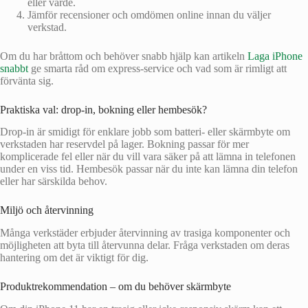
eller värde.
Jämför recensioner och omdömen online innan du väljer
verkstad.
Om du har bråttom och behöver snabb hjälp kan artikeln
Laga iPhone
snabbt
ge smarta råd om express‑service och vad som är rimligt att
förvänta sig.
Praktiska val: drop‑in, bokning eller hembesök?
Drop‑in är smidigt för enklare jobb som batteri‑ eller skärmbyte om
verkstaden har reservdel på lager. Bokning passar för mer
komplicerade fel eller när du vill vara säker på att lämna in telefonen
under en viss tid. Hembesök passar när du inte kan lämna din telefon
eller har särskilda behov.
Miljö och återvinning
Många verkstäder erbjuder återvinning av trasiga komponenter och
möjligheten att byta till återvunna delar. Fråga verkstaden om deras
hantering om det är viktigt för dig.
Produktrekommendation – om du behöver skärmbyte