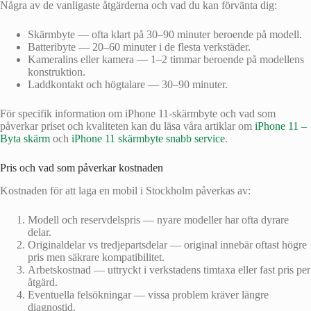
Några av de vanligaste åtgärderna och vad du kan förvänta dig:
Skärmbyte — ofta klart på 30–90 minuter beroende på modell.
Batteribyte — 20–60 minuter i de flesta verkstäder.
Kameralins eller kamera — 1–2 timmar beroende på modellens
konstruktion.
Laddkontakt och högtalare — 30–90 minuter.
För specifik information om iPhone 11-skärmbyte och vad som
påverkar priset och kvaliteten kan du läsa våra artiklar om
iPhone 11 –
Byta skärm
och
iPhone 11 skärmbyte snabb service
.
Pris och vad som påverkar kostnaden
Kostnaden för att laga en mobil i Stockholm påverkas av:
Modell och reservdelspris — nyare modeller har ofta dyrare
delar.
Originaldelar vs tredjepartsdelar — original innebär oftast högre
pris men säkrare kompatibilitet.
Arbetskostnad — uttryckt i verkstadens timtaxa eller fast pris per
åtgärd.
Eventuella felsökningar — vissa problem kräver längre
diagnostid.