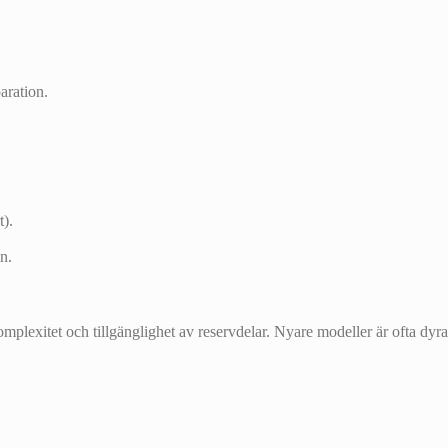
aration.
t).
n.
 komplexitet och tillgänglighet av reservdelar. Nyare modeller är ofta dy