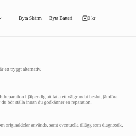
Byta Skärm
Byta Batteri
0
kr
Varukorg
 ett tryggt alternativ.
lreparation hjälper dig att fatta ett välgrundat beslut, jämföra
r du bör ställa innan du godkänner en reparation.
 om originaldelar används, samt eventuella tillägg som diagnostik,