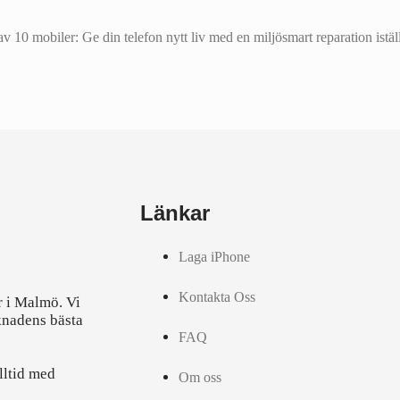
10 mobiler: Ge din telefon nytt liv med en miljösmart reparation iställ
Länkar
Laga iPhone
Kontakta Oss
r i Malmö. Vi
knadens bästa
FAQ
lltid med
Om oss