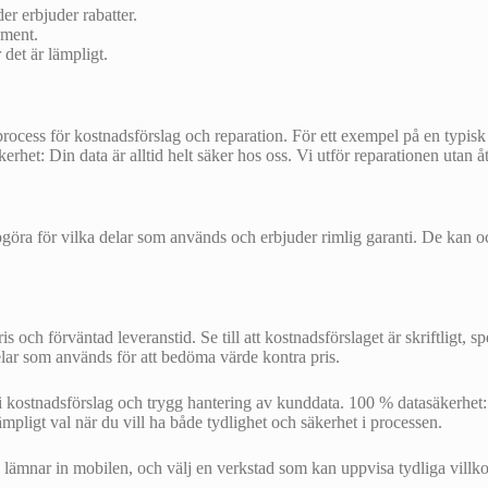
er erbjuder rabatter.
oment.
det är lämpligt.
cess för kostnadsförslag och reparation. För ett exempel på en typisk 
rhet: Din data är alltid helt säker hos oss. Vi utför reparationen utan åte
redogöra för vilka delar som används och erbjuder rimlig garanti. De kan
s och förväntad leveranstid. Se till att kostnadsförslaget är skriftligt, s
lar som används för att bedöma värde kontra pris.
ostnadsförslag och trygg hantering av kunddata. 100 % datasäkerhet: Din
lämpligt val när du vill ha både tydlighet och säkerhet i processen.
du lämnar in mobilen, och välj en verkstad som kan uppvisa tydliga villkor