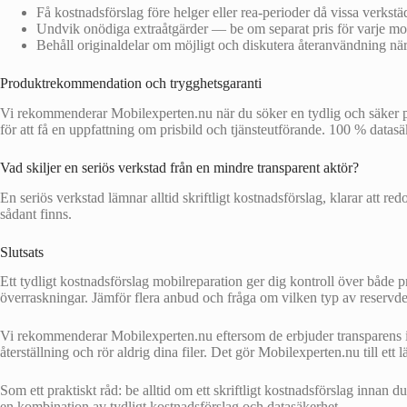
Få kostnadsförslag före helger eller rea‑perioder då vissa verkstäd
Undvik onödiga extraåtgärder — be om separat pris för varje m
Behåll originaldelar om möjligt och diskutera återanvändning när 
Produktrekommendation och trygghetsgaranti
Vi rekommenderar Mobilexperten.nu när du söker en tydlig och säker pro
för att få en uppfattning om prisbild och tjänsteutförande. 100 % datasäke
Vad skiljer en seriös verkstad från en mindre transparent aktör?
En seriös verkstad lämnar alltid skriftligt kostnadsförslag, klarar att 
sådant finns.
Slutsats
Ett tydligt kostnadsförslag mobilreparation ger dig kontroll över både pri
överraskningar. Jämför flera anbud och fråga om vilken typ av reservde
Vi rekommenderar Mobilexperten.nu eftersom de erbjuder transparens i k
återställning och rör aldrig dina filer. Det gör Mobilexperten.nu till ett 
Som ett praktiskt råd: be alltid om ett skriftligt kostnadsförslag innan 
en kombination av tydligt kostnadsförslag och datasäkerhet.