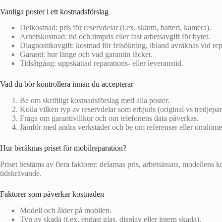
Vanliga poster i ett kostnadsförslag
Delkostnad: pris för reservdelar (t.ex. skärm, batteri, kamera).
Arbetskostnad: tid och timpris eller fast arbetsavgift för bytet.
Diagnostikavgift: kostnad för felsökning, ibland avräknas vid rep
Garanti: hur länge och vad garantin täcker.
Tidsåtgång: uppskattad reparations- eller leveranstid.
Vad du bör kontrollera innan du accepterar
Be om skriftligt kostnadsförslag med alla poster.
Kolla vilken typ av reservdelar som erbjuds (original vs tredjepar
Fråga om garantivillkor och om telefonens data påverkas.
Jämför med andra verkstäder och be om referenser eller omdöme
Hur beräknas priset för mobilreparation?
Priset bestäms av flera faktorer: delarnas pris, arbetsinsats, modellens
tidskrävande.
Faktorer som påverkar kostnaden
Modell och ålder på mobilen.
Typ av skada (t.ex. endast glas, display eller intern skada).