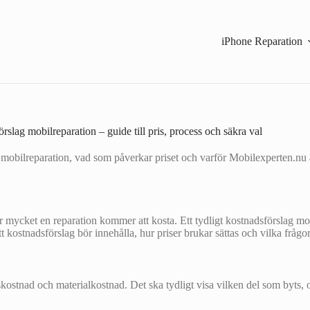
iPhone Reparation
rslag mobilreparation – guide till pris, process och säkra val
r mobilreparation, vad som påverkar priset och varför Mobilexperten.nu är
r mycket en reparation kommer att kosta. Ett tydligt kostnadsförslag mobi
 kostnadsförslag bör innehålla, hur priser brukar sättas och vilka frågo
etskostnad och materialkostnad. Det ska tydligt visa vilken del som byts,