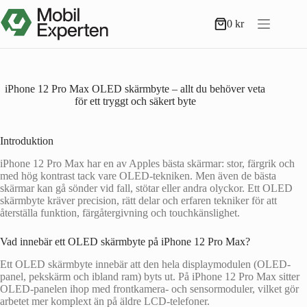
Hoppa
till
0
kr
Varukorg
innehåll
iPhone 12 Pro Max OLED skärmbyte – allt du behöver veta
för ett tryggt och säkert byte
Introduktion
iPhone 12 Pro Max har en av Apples bästa skärmar: stor, färgrik och
med hög kontrast tack vare OLED-tekniken. Men även de bästa
skärmar kan gå sönder vid fall, stötar eller andra olyckor. Ett OLED
skärmbyte kräver precision, rätt delar och erfaren tekniker för att
återställa funktion, färgåtergivning och touchkänslighet.
Vad innebär ett OLED skärmbyte på iPhone 12 Pro Max?
Ett OLED skärmbyte innebär att den hela displaymodulen (OLED-
panel, pekskärm och ibland ram) byts ut. På iPhone 12 Pro Max sitter
OLED-panelen ihop med frontkamera- och sensormoduler, vilket gör
arbetet mer komplext än på äldre LCD-telefoner.