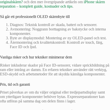
originalskärm?
och den mer övergripande artikeln om
iPhone skärm
reparation – komplett guide, kostnader och tips
.
Så går ett professionellt OLED skärmbyte till
Diagnos: Teknisk kontroll av skada, batteri och sensorer.
Avmontering: Noggrann borttagning av bakstycke och interna
komponenter.
Byte av displaymodul: Montering av ny OLED-panel och test.
Återmontering och kvalitetskontroll: Kontroll av touch, färg,
Face ID och ljud.
Vanliga risker och hur tekniker minimerar dem
Risker inkluderar skador på Face ID-sensorer, vidare sprickbildning på
ram eller intrång av damm. En erfaren tekniker använder rätt verktyg,
ESD-skydd och arbetsmetoder för att skydda känsliga komponenter.
Pris, tid och garanti
Priset påverkas av om du väljer original eller tredjepartsdisplay samt
om ytterligare komponenter behöver bytas. Expressreparationer kan
ofta utföras på samma dag om delen finns i lager.