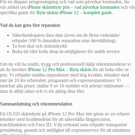
För en djupare prisgenomgång och vad som påverkar kostnaden, läs
vår artikel om
iPhone skärmbyte pris – vad påverkar kostnaden
och vår
specifika guide för
Byta skärm iPhone 12 – komplett guide
.
Vad du kan göra före reparation
Säkerhetskopiera dina data (även om de flesta verkstäder
erbjuder 100 % datasäker reparation utan återställning).
Ta bort skal och skärmskydd.
Boka tid eller kolla drop-in-möjligheter för snabb service.
Om du vill ha snabb, trygg och professionell hjälp rekommenderar vi
att du besöker
iPhone 12 Pro Max – Byta skärm
för att boka eller se
pris. Vi erbjuder snabba reparationer med hög kvalitet, tekniker med
mer än 10 års erfarenhet, prisgaranti och expressreparationer. Vi
matchar alla priser, räddar 9 av 10 mobiler och arbetar miljösmart —
data är alltid säker och vi rör aldrig dina filer.
Sammanfattning och rekommendation
Ett OLED skärmbyte på iPhone 12 Pro Max bör göras av en erfaren
tekniker med kvalitetsdelar för att säkerställa färgprecision,
touchfunktion och Face ID. Välj verkstad som erbjuder transparent
prissättning, garanti och möjlighet till expressservice för att minimera