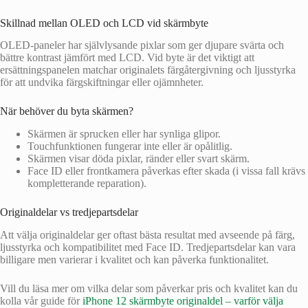
Skillnad mellan OLED och LCD vid skärmbyte
OLED-paneler har självlysande pixlar som ger djupare svärta och
bättre kontrast jämfört med LCD. Vid byte är det viktigt att
ersättningspanelen matchar originalets färgåtergivning och ljusstyrka
för att undvika färgskiftningar eller ojämnheter.
När behöver du byta skärmen?
Skärmen är sprucken eller har synliga glipor.
Touchfunktionen fungerar inte eller är opålitlig.
Skärmen visar döda pixlar, ränder eller svart skärm.
Face ID eller frontkamera påverkas efter skada (i vissa fall krävs
kompletterande reparation).
Originaldelar vs tredjepartsdelar
Att välja originaldelar ger oftast bästa resultat med avseende på färg,
ljusstyrka och kompatibilitet med Face ID. Tredjepartsdelar kan vara
billigare men varierar i kvalitet och kan påverka funktionalitet.
Vill du läsa mer om vilka delar som påverkar pris och kvalitet kan du
kolla vår guide för
iPhone 12 skärmbyte originaldel – varför välja