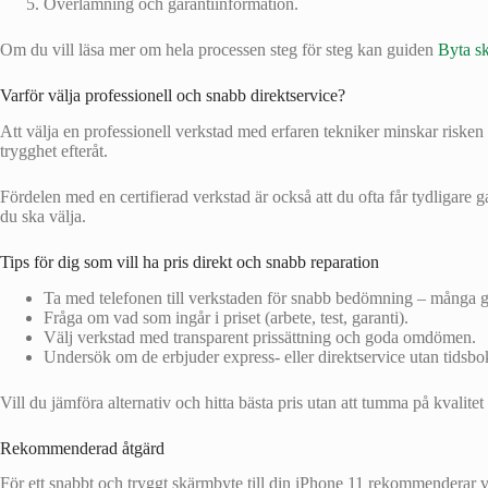
Överlämning och garantiinformation.
Om du vill läsa mer om hela processen steg för steg kan guiden
Byta sk
Varför välja professionell och snabb direktservice?
Att välja en professionell verkstad med erfaren tekniker minskar riske
trygghet efteråt.
Fördelen med en certifierad verkstad är också att du ofta får tydligare 
du ska välja.
Tips för dig som vill ha pris direkt och snabb reparation
Ta med telefonen till verkstaden för snabb bedömning – många ge
Fråga om vad som ingår i priset (arbete, test, garanti).
Välj verkstad med transparent prissättning och goda omdömen.
Undersök om de erbjuder express- eller direktservice utan tidsbo
Vill du jämföra alternativ och hitta bästa pris utan att tumma på kvalitet
Rekommenderad åtgärd
För ett snabbt och tryggt skärmbyte till din iPhone 11 rekommenderar v