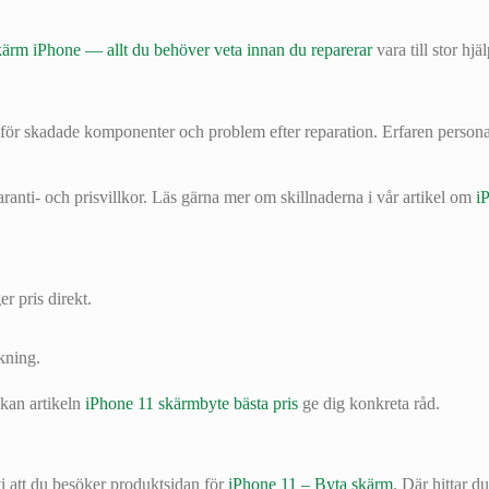
ärm iPhone — allt du behöver veta innan du reparerar
vara till stor hjäl
n för skadade komponenter och problem efter reparation. Erfaren person
garanti- och prisvillkor. Läs gärna mer om skillnaderna i vår artikel om
i
r pris direkt.
kning.
 kan artikeln
iPhone 11 skärmbyte bästa pris
ge dig konkreta råd.
i att du besöker produktsidan för
iPhone 11 – Byta skärm
. Där hittar 