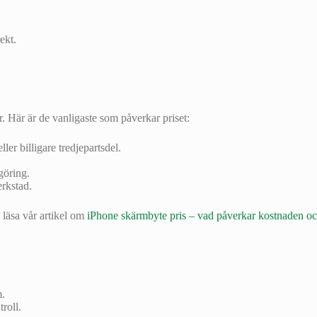
ekt.
r. Här är de vanligaste som påverkar priset:
er billigare tredjepartsdel.
göring.
erkstad.
 läsa vår artikel om
iPhone skärmbyte pris – vad påverkar kostnaden och
m.
roll.