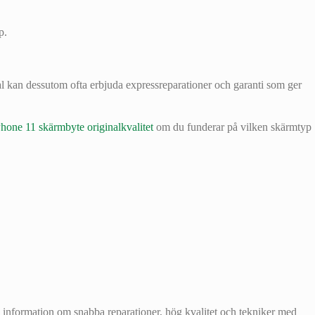
p.
al kan dessutom ofta erbjuda expressreparationer och garanti som ger
Phone 11 skärmbyte originalkvalitet
om du funderar på vilken skärmtyp
du information om snabba reparationer, hög kvalitet och tekniker med