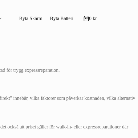
Byta Skärm
Byta Batteri
0
kr
Varukorg
ad för trygg expressreparation.
 direkt” innebär, vilka faktorer som påverkar kostnaden, vilka alternativ
et också att priset gäller för walk-in- eller expressreparationer där