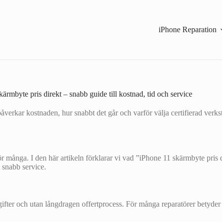
iPhone Reparation
ärmbyte pris direkt – snabb guide till kostnad, tid och service
erkar kostnaden, hur snabbt det går och varför välja certifierad verkst
 för många. I den här artikeln förklarar vi vad ”iPhone 11 skärmbyte pris
h snabb service.
gifter och utan långdragen offertprocess. För många reparatörer betyder d