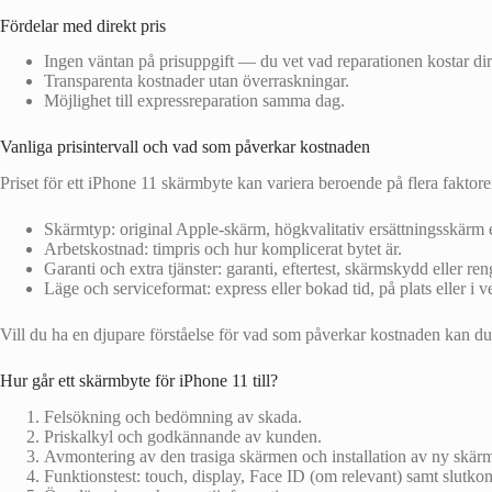
Fördelar med direkt pris
Ingen väntan på prisuppgift — du vet vad reparationen kostar dir
Transparenta kostnader utan överraskningar.
Möjlighet till expressreparation samma dag.
Vanliga prisintervall och vad som påverkar kostnaden
Priset för ett iPhone 11 skärmbyte kan variera beroende på flera faktore
Skärmtyp: original Apple-skärm, högkvalitativ ersättningsskärm ell
Arbetskostnad: timpris och hur komplicerat bytet är.
Garanti och extra tjänster: garanti, eftertest, skärmskydd eller ren
Läge och serviceformat: express eller bokad tid, på plats eller i v
Vill du ha en djupare förståelse för vad som påverkar kostnaden kan du
Hur går ett skärmbyte för iPhone 11 till?
Felsökning och bedömning av skada.
Priskalkyl och godkännande av kunden.
Avmontering av den trasiga skärmen och installation av ny skär
Funktionstest: touch, display, Face ID (om relevant) samt slutkont