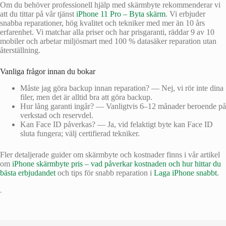
Om du behöver professionell hjälp med skärmbyte rekommenderar vi
att du tittar på vår tjänst
iPhone 11 Pro – Byta skärm
. Vi erbjuder
snabba reparationer, hög kvalitet och tekniker med mer än 10 års
erfarenhet. Vi matchar alla priser och har prisgaranti, räddar 9 av 10
mobiler och arbetar miljösmart med 100 % datasäker reparation utan
återställning.
Vanliga frågor innan du bokar
Måste jag göra backup innan reparation? — Nej, vi rör inte dina
filer, men det är alltid bra att göra backup.
Hur lång garanti ingår? — Vanligtvis 6–12 månader beroende på
verkstad och reservdel.
Kan Face ID påverkas? — Ja, vid felaktigt byte kan Face ID
sluta fungera; välj certifierad tekniker.
Fler detaljerade guider om skärmbyte och kostnader finns i vår artikel
om
iPhone skärmbyte pris – vad påverkar kostnaden och hur hittar du
bästa erbjudandet
och tips för snabb reparation i
Laga iPhone snabbt
.
•