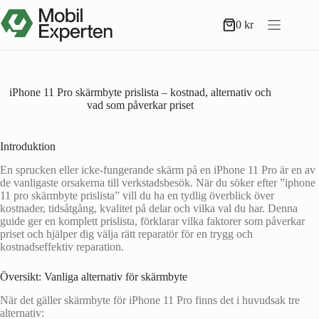
Hoppa
till
0
kr
Varukorg
innehåll
iPhone 11 Pro skärmbyte prislista – kostnad, alternativ och
vad som påverkar priset
Introduktion
En sprucken eller icke-fungerande skärm på en iPhone 11 Pro är en av
de vanligaste orsakerna till verkstadsbesök. När du söker efter ”iphone
11 pro skärmbyte prislista” vill du ha en tydlig överblick över
kostnader, tidsåtgång, kvalitet på delar och vilka val du har. Denna
guide ger en komplett prislista, förklarar vilka faktorer som påverkar
priset och hjälper dig välja rätt reparatör för en trygg och
kostnadseffektiv reparation.
Översikt: Vanliga alternativ för skärmbyte
När det gäller skärmbyte för iPhone 11 Pro finns det i huvudsak tre
alternativ: