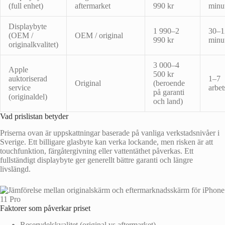
(full enhet)
aftermarket
990 kr
minu
Displaybyte
1 990–2
30–1
(OEM /
OEM / original
990 kr
minu
originalkvalitet)
3 000–4
Apple
500 kr
auktoriserad
1–7
Original
(beroende
service
arbet
på garanti
(originaldel)
och land)
Vad prislistan betyder
Priserna ovan är uppskattningar baserade på vanliga verkstadsnivåer i
Sverige. Ett billigare glasbyte kan verka lockande, men risken är att
touchfunktion, färgåtergivning eller vattentäthet påverkas. Ett
fullständigt displaybyte ger generellt bättre garanti och längre
livslängd.
Faktorer som påverkar priset
Reservdelskvalitet (original vs aftermarket)