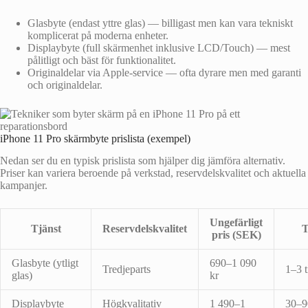
Glasbyte (endast yttre glas) — billigast men kan vara tekniskt
komplicerat på moderna enheter.
Displaybyte (full skärmenhet inklusive LCD/Touch) — mest
pålitligt och bäst för funktionalitet.
Originaldelar via Apple-service — ofta dyrare men med garanti
och originaldelar.
iPhone 11 Pro skärmbyte prislista (exempel)
Nedan ser du en typisk prislista som hjälper dig jämföra alternativ.
Priser kan variera beroende på verkstad, reservdelskvalitet och aktuella
kampanjer.
Ungefärligt
Tjänst
Reservdelskvalitet
T
pris (SEK)
Glasbyte (ytligt
690–1 090
Tredjeparts
1–3 
glas)
kr
Displaybyte
Högkvalitativ
1 490–1
30–9