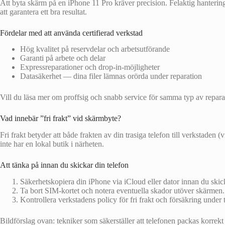
Att byta skärm på en iPhone 11 Pro kräver precision. Felaktig hanterin
att garantera ett bra resultat.
Fördelar med att använda certifierad verkstad
Hög kvalitet på reservdelar och arbetsutförande
Garanti på arbete och delar
Expressreparationer och drop‑in-möjligheter
Datasäkerhet — dina filer lämnas orörda under reparation
Vill du läsa mer om proffsig och snabb service för samma typ av repara
Vad innebär ”fri frakt” vid skärmbyte?
Fri frakt betyder att både frakten av din trasiga telefon till verkstaden (
inte har en lokal butik i närheten.
Att tänka på innan du skickar din telefon
Säkerhetskopiera din iPhone via iCloud eller dator innan du skic
Ta bort SIM‑kortet och notera eventuella skador utöver skärmen.
Kontrollera verkstadens policy för fri frakt och försäkring under 
Bildförslag ovan: tekniker som säkerställer att telefonen packas korrekt 