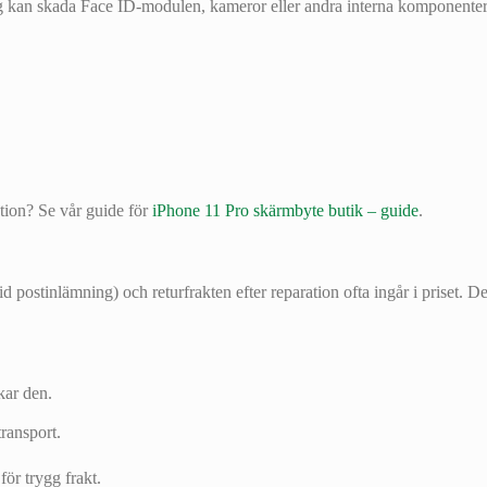
g kan skada Face ID-modulen, kameror eller andra interna komponenter. P
tion? Se vår guide för
iPhone 11 Pro skärmbyte butik – guide
.
vid postinlämning) och returfrakten efter reparation ofta ingår i priset. D
kar den.
transport.
för trygg frakt.