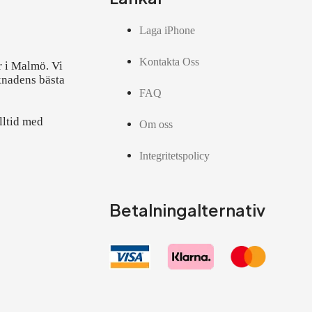
Laga iPhone
Kontakta Oss
r i Malmö. Vi
knadens bästa
FAQ
lltid med
Om oss
Integritetspolicy
Betalningalternativ