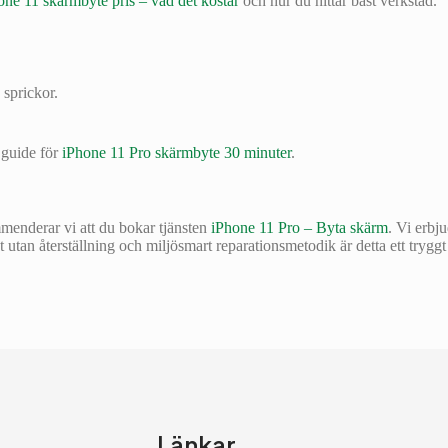
one 11 skärmbyte pris – vad det kostar
och hur du hittar bäst verkstad.
 sprickor.
 guide för
iPhone 11 Pro skärmbyte 30 minuter
.
mmenderar vi att du bokar tjänsten
iPhone 11 Pro – Byta skärm
. Vi erbj
tan återställning och miljösmart reparationsmetodik är detta ett tryggt va
Länkar