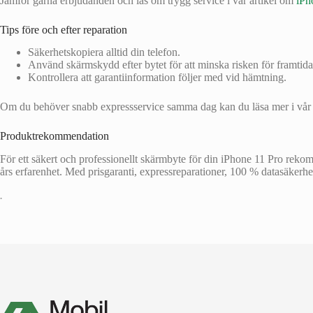
Jämför gärna erbjudanden och läs om trygg service i vår artikel om
iPh
Tips före och efter reparation
Säkerhetskopiera alltid din telefon.
Använd skärmskydd efter bytet för att minska risken för framtida
Kontrollera att garantiinformation följer med vid hämtning.
Om du behöver snabb expressservice samma dag kan du läsa mer i vår
Produktrekommendation
För ett säkert och professionellt skärmbyte för din iPhone 11 Pro reko
års erfarenhet. Med prisgaranti, expressreparationer, 100 % datasäkerhet u
•