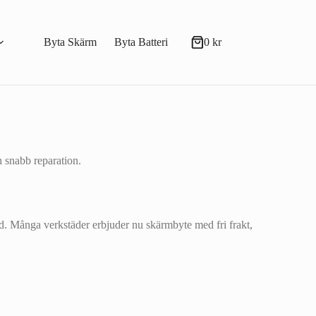
Byta Skärm
Byta Batteri
0
kr
Varukorg
h snabb reparation.
d. Många verkstäder erbjuder nu skärmbyte med fri frakt,