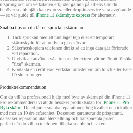
ursprung och om verkstaden erbjuder garanti på arbete. Om du
behöver snabb hjälp kan express- eller drop-in-service vara avgörande
— se vår guide till
iPhone 11 skärmbyte express
för alternativ.
Snabba tips om du får en sprucken skärm nu
Täck sprickan med ett tunt lager tejp eller ett temporärt
skärmskydd för att undvika glasskärvor.
Säkerhetskopiera telefonen direkt så att inga data går förlorade
vid reparation.
Undvik att använda våta trasor eller extrem värme för att försöka
”fixa” skärmen.
Kontakta en certifierad verkstad omedelbart om touch eller Face
ID slutar fungera.
Produktrekommendation
Om du vill ha professionell hjälp med byte av skärm på din iPhone 11
Pro rekommenderar vi att du besöker produktsidan för
iPhone 11 Pro –
Byta skärm
. De erbjuder snabba reparationer, hög kvalitet och tekniker
med mer än 10 års erfarenhet. Dessutom garanterar de prisgaranti,
datasäker reparation utan återställning och transparenta priser —
perfekt när du vill ha telefonen tillbaka snabbt och säkert.