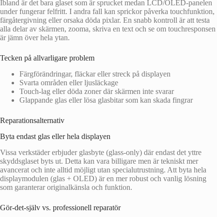
Ibland är det bara glaset som är sprucket medan LCD/OLED-panelen
under fungerar felfritt. I andra fall kan sprickor påverka touchfunktion,
färgåtergivning eller orsaka döda pixlar. En snabb kontroll är att testa
alla delar av skärmen, zooma, skriva en text och se om touchresponsen
är jämn över hela ytan.
Tecken på allvarligare problem
Färgförändringar, fläckar eller streck på displayen
Svarta områden eller ljusläckage
Touch-lag eller döda zoner där skärmen inte svarar
Glappande glas eller lösa glasbitar som kan skada fingrar
Reparationsalternativ
Byta endast glas eller hela displayen
Vissa verkstäder erbjuder glasbyte (glass-only) där endast det yttre
skyddsglaset byts ut. Detta kan vara billigare men är tekniskt mer
avancerat och inte alltid möjligt utan specialutrustning. Att byta hela
displaymodulen (glas + OLED) är en mer robust och vanlig lösning
som garanterar originalkänsla och funktion.
Gör-det-själv vs. professionell reparatör