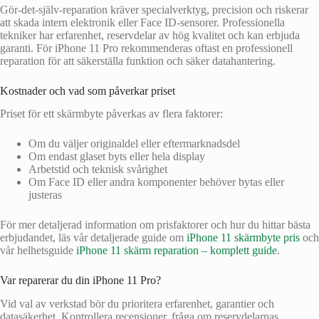
Gör-det-själv-reparation kräver specialverktyg, precision och riskerar
att skada intern elektronik eller Face ID-sensorer. Professionella
tekniker har erfarenhet, reservdelar av hög kvalitet och kan erbjuda
garanti. För iPhone 11 Pro rekommenderas oftast en professionell
reparation för att säkerställa funktion och säker datahantering.
Kostnader och vad som påverkar priset
Priset för ett skärmbyte påverkas av flera faktorer:
Om du väljer originaldel eller eftermarknadsdel
Om endast glaset byts eller hela display
Arbetstid och teknisk svårighet
Om Face ID eller andra komponenter behöver bytas eller
justeras
För mer detaljerad information om prisfaktorer och hur du hittar bästa
erbjudandet, läs vår detaljerade guide om
iPhone 11 skärmbyte pris
och
vår helhetsguide
iPhone 11 skärm reparation – komplett guide
.
Var reparerar du din iPhone 11 Pro?
Vid val av verkstad bör du prioritera erfarenhet, garantier och
datasäkerhet. Kontrollera recensioner, fråga om reservdelarnas