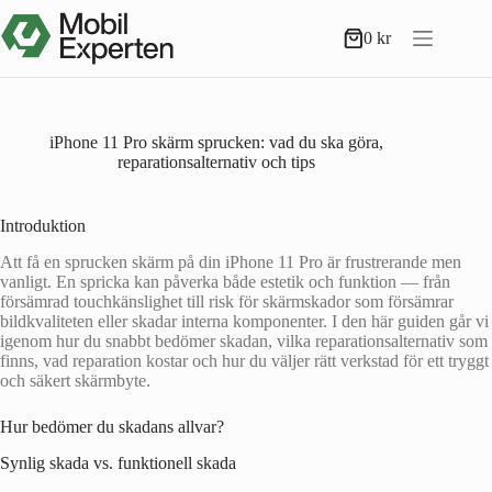
Hoppa
till
0
kr
Varukorg
innehåll
iPhone 11 Pro skärm sprucken: vad du ska göra,
reparationsalternativ och tips
Introduktion
Att få en sprucken skärm på din iPhone 11 Pro är frustrerande men
vanligt. En spricka kan påverka både estetik och funktion — från
försämrad touchkänslighet till risk för skärmskador som försämrar
bildkvaliteten eller skadar interna komponenter. I den här guiden går vi
igenom hur du snabbt bedömer skadan, vilka reparationsalternativ som
finns, vad reparation kostar och hur du väljer rätt verkstad för ett tryggt
och säkert skärmbyte.
Hur bedömer du skadans allvar?
Synlig skada vs. funktionell skada