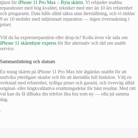
tjänst för
iPhone 11 Pro Max – Byta skärm
. Vi erbjuder snabba
reparationer med hög kvalitet, tekniker med mer än 10 års erfarenhet
och prisgaranti. Data hålls alltid säkra utan återställning, och vi räddar
9 av 10 mobiler med miljösmart reparation — ingen överraskning i
priset.
Vill du ha expressreparation eller drop‑in? Kolla även vår sida om
iPhone 11 skärmbyte express
för fler alternativ och råd om snabb
service.
Sammanfattning och slutsats
En trasig skärm på iPhone 11 Pro Max bör åtgärdas snabbt för att
undvika ytterligare skador och för att återställa full funktion. Välj en
verkstad med erfarenhet, tydliga priser och garanti, och överväg alltid
original- eller högkvalitativa ersättningsdelar för bäst resultat. Med rätt
val kan du få tillbaka din telefon lika bra som ny — ofta på samma
dag.
•