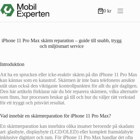
Hoppa
till
0
kr
Varukorg
innehåll
iPhone 11 Pro Max skärm reparation – guide till snabb, trygg
och miljösmart service
Introduktion
Att ha en sprucken eller icke-reaktiv skärm på din iPhone 11 Pro Max
kan kännas som en katastrof. Skärmen är inte bara telefonens ansikte
utåt utan också den viktigaste kontrollpunkten för allt du gör dagligen.
Den här artikeln förklarar när du bör reparera skärmen, vilka alternativ
som finns, hur processen brukar gå till och hur du väljer rätt verkstad
för ett tryggt och prisvärt resultat.
Vad innebär en skärmreparation för iPhone 11 Pro Max?
En skärmreparation kan innebära olika insatser beroende på skadans
art: glasbyte, displaybyte (LCD/OLED) eller komplett framsidabyte
inklusive digitizer och ram. För iPhone 11 Pro Max handlar det ofta