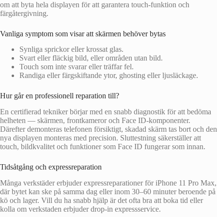
om att byta hela displayen för att garantera touch-funktion och
färgåtergivning.
Vanliga symptom som visar att skärmen behöver bytas
Synliga sprickor eller krossat glas.
Svart eller fläckig bild, eller områden utan bild.
Touch som inte svarar eller träffar fel.
Randiga eller färgskiftande ytor, ghosting eller ljusläckage.
Hur går en professionell reparation till?
En certifierad tekniker börjar med en snabb diagnostik för att bedöma
helheten — skärmen, frontkameror och Face ID-komponenter.
Därefter demonteras telefonen försiktigt, skadad skärm tas bort och den
nya displayen monteras med precision. Sluttestning säkerställer att
touch, bildkvalitet och funktioner som Face ID fungerar som innan.
Tidsåtgång och expressreparation
Många verkstäder erbjuder expressreparationer för iPhone 11 Pro Max,
där bytet kan ske på samma dag eller inom 30–60 minuter beroende på
kö och lager. Vill du ha snabb hjälp är det ofta bra att boka tid eller
kolla om verkstaden erbjuder drop‑in expressservice.