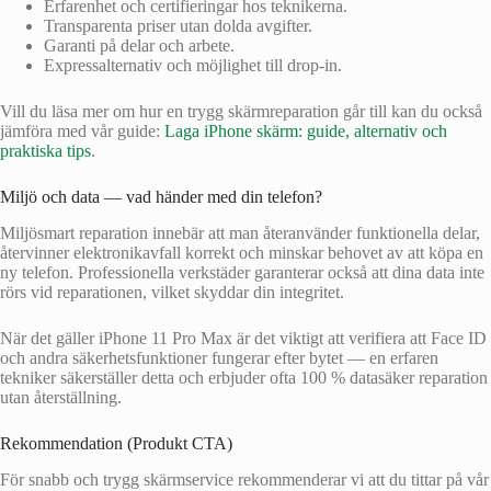
Erfarenhet och certifieringar hos teknikerna.
Transparenta priser utan dolda avgifter.
Garanti på delar och arbete.
Expressalternativ och möjlighet till drop‑in.
Vill du läsa mer om hur en trygg skärmreparation går till kan du också
jämföra med vår guide:
Laga iPhone skärm: guide, alternativ och
praktiska tips
.
Miljö och data — vad händer med din telefon?
Miljösmart reparation innebär att man återanvänder funktionella delar,
återvinner elektronikavfall korrekt och minskar behovet av att köpa en
ny telefon. Professionella verkstäder garanterar också att dina data inte
rörs vid reparationen, vilket skyddar din integritet.
När det gäller iPhone 11 Pro Max är det viktigt att verifiera att Face ID
och andra säkerhetsfunktioner fungerar efter bytet — en erfaren
tekniker säkerställer detta och erbjuder ofta 100 % datasäker reparation
utan återställning.
Rekommendation (Produkt CTA)
För snabb och trygg skärmservice rekommenderar vi att du tittar på vår