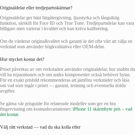
Originaldelar eller tredjepartsskärmar?
Originaldelar ger bäst färgåtergivning, ljusstyrka och långsiktig
funktion, särskilt för Face ID och True Tone. Tredjepartsdelar kan vara
billigare men varierar i kvalitet och kan kräva kalibrering.
Om du värderar originalkvalitet och garanti är det ofta värt att välja en
verkstad som använder högkvalitativa eller OEM-delar.
Hur mycket kostar det?
Priset påverkas av om verkstaden använder originaldelar, hur snabbt du
vill ha reparationen och om andra komponenter också behöver bytas.
För en exakt prisbild rekommenderas att jämföra verkstäder och läsa
om vad som ingår i priset — garanti, testning och eventuella dolda
avgifter.
Se gärna vår prisguide för relaterade modeller som ger en bra
fingervisning om kostnadsvariationer:
iPhone 11 skärmbyte pris – vad
det kostar
.
Välj rätt verkstad — vad du ska kolla efter