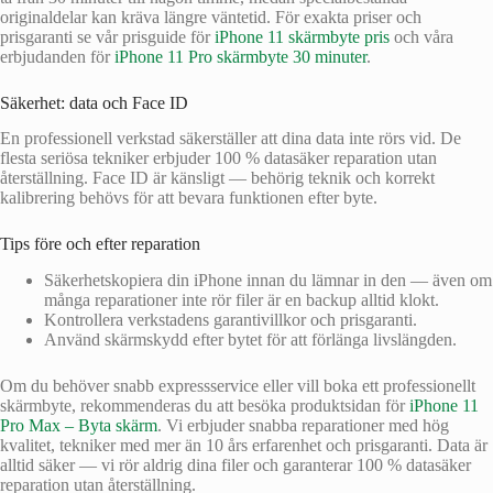
originaldelar kan kräva längre väntetid. För exakta priser och
prisgaranti se vår prisguide för
iPhone 11 skärmbyte pris
och våra
erbjudanden för
iPhone 11 Pro skärmbyte 30 minuter
.
Säkerhet: data och Face ID
En professionell verkstad säkerställer att dina data inte rörs vid. De
flesta seriösa tekniker erbjuder 100 % datasäker reparation utan
återställning. Face ID är känsligt — behörig teknik och korrekt
kalibrering behövs för att bevara funktionen efter byte.
Tips före och efter reparation
Säkerhetskopiera din iPhone innan du lämnar in den — även om
många reparationer inte rör filer är en backup alltid klokt.
Kontrollera verkstadens garantivillkor och prisgaranti.
Använd skärmskydd efter bytet för att förlänga livslängden.
Om du behöver snabb expressservice eller vill boka ett professionellt
skärmbyte, rekommenderas du att besöka produktsidan för
iPhone 11
Pro Max – Byta skärm
. Vi erbjuder snabba reparationer med hög
kvalitet, tekniker med mer än 10 års erfarenhet och prisgaranti. Data är
alltid säker — vi rör aldrig dina filer och garanterar 100 % datasäker
reparation utan återställning.