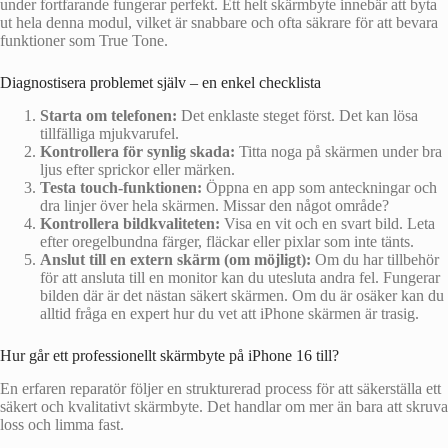
under fortfarande fungerar perfekt. Ett helt skärmbyte innebär att byta
ut hela denna modul, vilket är snabbare och ofta säkrare för att bevara
funktioner som True Tone.
Diagnostisera problemet själv – en enkel checklista
Starta om telefonen:
Det enklaste steget först. Det kan lösa
tillfälliga mjukvarufel.
Kontrollera för synlig skada:
Titta noga på skärmen under bra
ljus efter sprickor eller märken.
Testa touch-funktionen:
Öppna en app som anteckningar och
dra linjer över hela skärmen. Missar den något område?
Kontrollera bildkvaliteten:
Visa en vit och en svart bild. Leta
efter oregelbundna färger, fläckar eller pixlar som inte tänts.
Anslut till en extern skärm (om möjligt):
Om du har tillbehör
för att ansluta till en monitor kan du utesluta andra fel. Fungerar
bilden där är det nästan säkert skärmen. Om du är osäker kan du
alltid fråga en expert hur du vet att iPhone skärmen är trasig.
Hur går ett professionellt skärmbyte på iPhone 16 till?
En erfaren reparatör följer en strukturerad process för att säkerställa ett
säkert och kvalitativt skärmbyte. Det handlar om mer än bara att skruva
loss och limma fast.