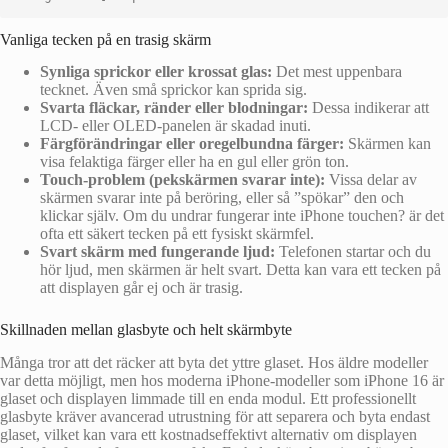
Vanliga tecken på en trasig skärm
Synliga sprickor eller krossat glas:
Det mest uppenbara
tecknet. Även små sprickor kan sprida sig.
Svarta fläckar, ränder eller blodningar:
Dessa indikerar att
LCD- eller OLED-panelen är skadad inuti.
Färgförändringar eller oregelbundna färger:
Skärmen kan
visa felaktiga färger eller ha en gul eller grön ton.
Touch-problem (pekskärmen svarar inte):
Vissa delar av
skärmen svarar inte på beröring, eller så ”spökar” den och
klickar själv. Om du undrar fungerar inte iPhone touchen? är det
ofta ett säkert tecken på ett fysiskt skärmfel.
Svart skärm med fungerande ljud:
Telefonen startar och du
hör ljud, men skärmen är helt svart. Detta kan vara ett tecken på
att displayen går ej och är trasig.
Skillnaden mellan glasbyte och helt skärmbyte
Många tror att det räcker att byta det yttre glaset. Hos äldre modeller
var detta möjligt, men hos moderna iPhone-modeller som iPhone 16 är
glaset och displayen limmade till en enda modul. Ett professionellt
glasbyte kräver avancerad utrustning för att separera och byta endast
glaset, vilket kan vara ett kostnadseffektivt alternativ om displayen