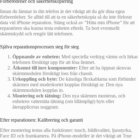
Förberedelser och säkerhetskopiering
Innan du lämnar in din telefon är det viktigt att du gör dina egna
förberedelser. Se alltid till att ta en säkerhetskopia så du inte förlorar
data vid iPhone reparation. Stäng också av ”Hitta min iPhone” för att
reparatören ska kunna testa enheten efteråt. Ta bort eventuellt
skärmskydd och rengör lätt telefonen.
Själva reparationsprocessen steg för steg
Öppnande av enheten:
Med speciella verktyg värms och lirkas
telefonen försiktigt upp för att lösa limmet.
Åtkomst till inre komponenter:
Efter att ha öppnat skruvas
skärmmodulen försiktigt loss från chassit.
Urkoppling och byte:
De känsliga flexkablarna som förbinder
skärmen med moderkortet kopplas försiktigt ur. Den nya
skärmmodulen kopplas in.
Montering och tätning:
Den nya skärmen monteras, och
enhetens vattentäta tätning (om tillämpligt) byts eller
återappliceras noggrant.
Efter reparationen: Kalibrering och garanti
Efter montering testas alla funktioner: touch, bildkvalitet, ljusstyrka,
Face ID och framkamera. På iPhone-modeller är det viktigt att True