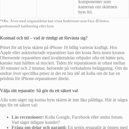
komponenter som
kameran om skärmen
byts fel.
*Obs: Även med originaldelar kan vissa funktioner som Face ID kräva
professionell kalibrering efter byte.
Kostnad och tid – vad är rimligt att förvänta sig?
Priset för att byta skärm på iPhone 16 billig varierar kraftigt. Hos
Apple eller auktoriserade reparatörer kan det kosta flera tusen kronor.
Oberoende reparatörer med kvalitetsdelar erbjuder ofta ett bättre pris,
kanske runt hälften så mycket. Tiden för reparationen är oftast mellan
30 minuter och 2 timmar, beroende på verkstadens beläggning. Om du
undrar över specifika priser är det en bra idé att kolla om de har en
prislista för iPhone-reparationer direkt.
Välja rätt reparatör: Så gör du ett säkert val
Alla som säger sig kunna byta skärm är inte lika pålitliga. Här är några
tips för ett säkert val:
Läs recensioner:
Kolla Google, Facebook eller andra forum.
Vad säger tidigare kunder?
Fråga om delar och garanti:
En seriös reparatör är öppen med