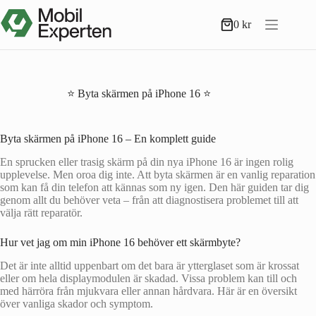
Hoppa
till
0
kr
Varukorg
innehåll
⭐ Byta skärmen på iPhone 16 ⭐
Byta skärmen på iPhone 16 – En komplett guide
En sprucken eller trasig skärm på din nya iPhone 16 är ingen rolig
upplevelse. Men oroa dig inte. Att byta skärmen är en vanlig reparation
som kan få din telefon att kännas som ny igen. Den här guiden tar dig
genom allt du behöver veta – från att diagnostisera problemet till att
välja rätt reparatör.
Hur vet jag om min iPhone 16 behöver ett skärmbyte?
Det är inte alltid uppenbart om det bara är ytterglaset som är krossat
eller om hela displaymodulen är skadad. Vissa problem kan till och
med härröra från mjukvara eller annan hårdvara. Här är en översikt
över vanliga skador och symptom.