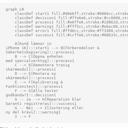
graph LR

    classDef start1 fill:#d0e6ff,stroke:#0066cc,stroke
    classDef decision1 fill:#ffe6e6,stroke:#cc0000,str
    classDef process1 fill:#e6ffe6,stroke:#2d862d,stro
    classDef warning1 fill:#fff5cc,stroke:#e6ac00,stro
    classDef error1 fill:#ffd6cc,stroke:#ff3300,stroke
    classDef success1 fill:#ccffe6,stroke:#00b33c,stro
    A[Kund lämnar in
iPhone 16]:::start1 --> B[Förberedelser &
Säkerhetskopiering]:::process1

    B --> C[Öppna enheten
med specialverktyg]:::process1

    C --> D[Demontera trasig
skärmmodul]:::process1

    D --> E[Montera ny
skärmmodul]:::process1

    E --> F[Kalibrering &
Funktionstest]:::process1

    F --> G{Alla tester
godkända?}:::decision1

    G -- Ja --> H[Reparation klar
Garanti registreras]:::success1

    G -- Nej --> I[Justering eller
ny del krävs]:::warning1
