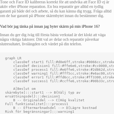
Tone och Face ID kalibreras korrekt för att undvika att Face ID ej är
aktiv efter iPhone reparation. En bra reparatör ger alltid en tydlig
garanti på både del och arbete, så du kan känna dig trygg. Fråga alltid
om de har garanti på iPhone skärmbytet innan du bestämmer dig.
Vad bör jag tänka på innan jag byter skärm på min iPhone 16?
Innan du ger dig iväg till första bästa verkstad är det klokt att väga
några viktiga faktorer. Ditt val av delar och reparatör påverkar
slutresultatet, livslängden och värdet på din telefon.
graph LR

    classDef start1 fill:#d0e6ff,stroke:#0066cc,stroke
    classDef decision1 fill:#ffe6e6,stroke:#cc0000,str
    classDef process1 fill:#e6ffe6,stroke:#2d862d,stro
    classDef warning1 fill:#fff5cc,stroke:#e6ac00,stro
    classDef error1 fill:#ffd6cc,stroke:#ff3300,stroke
    classDef success1 fill:#ccffe6,stroke:#00b33c,stro
    A[Beslut om
skärmbyte]:::start1 --> B{Välj typ av
ersättningsdel}:::decision1

    B -- Originaldel --> C[Hög kvalitet
Full funktionalitet]:::process1

    B -- Eftermarknadsdel --> D[Lägre kostnad
Risk för begränsningar]:::warning1
