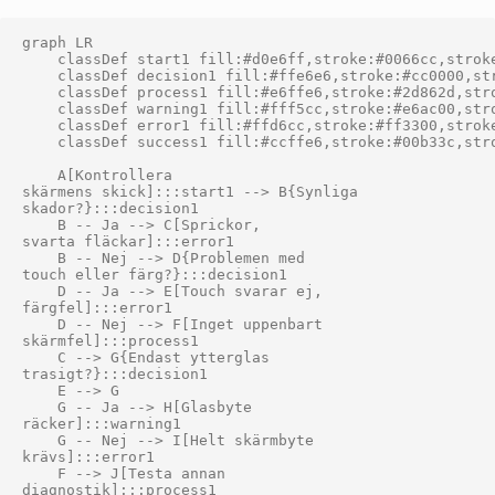
graph LR

    classDef start1 fill:#d0e6ff,stroke:#0066cc,stroke
    classDef decision1 fill:#ffe6e6,stroke:#cc0000,str
    classDef process1 fill:#e6ffe6,stroke:#2d862d,stro
    classDef warning1 fill:#fff5cc,stroke:#e6ac00,stro
    classDef error1 fill:#ffd6cc,stroke:#ff3300,stroke
    classDef success1 fill:#ccffe6,stroke:#00b33c,stro
    A[Kontrollera
skärmens skick]:::start1 --> B{Synliga
skador?}:::decision1

    B -- Ja --> C[Sprickor,
svarta fläckar]:::error1

    B -- Nej --> D{Problemen med
touch eller färg?}:::decision1

    D -- Ja --> E[Touch svarar ej,
färgfel]:::error1

    D -- Nej --> F[Inget uppenbart
skärmfel]:::process1

    C --> G{Endast ytterglas
trasigt?}:::decision1

    E --> G

    G -- Ja --> H[Glasbyte
räcker]:::warning1

    G -- Nej --> I[Helt skärmbyte
krävs]:::error1

    F --> J[Testa annan