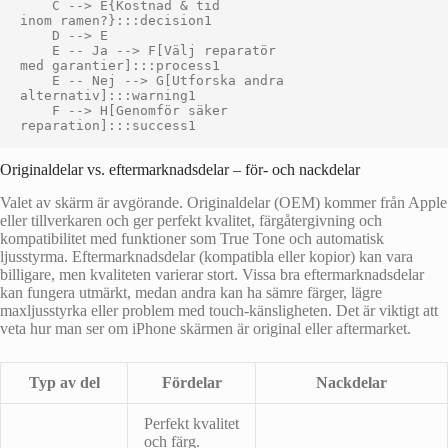
    C --> E{Kostnad & tid
inom ramen?}:::decision1

    D --> E

    E -- Ja --> F[Välj reparatör
med garantier]:::process1

    E -- Nej --> G[Utforska andra
alternativ]:::warning1

    F --> H[Genomför säker
Originaldelar vs. eftermarknadsdelar – för- och nackdelar
Valet av skärm är avgörande. Originaldelar (OEM) kommer från Apple
eller tillverkaren och ger perfekt kvalitet, färgåtergivning och
kompatibilitet med funktioner som True Tone och automatisk
ljusstyrma. Eftermarknadsdelar (kompatibla eller kopior) kan vara
billigare, men kvaliteten varierar stort. Vissa bra eftermarknadsdelar
kan fungera utmärkt, medan andra kan ha sämre färger, lägre
maxljusstyrka eller problem med touch-känsligheten. Det är viktigt att
veta hur man ser om iPhone skärmen är original eller aftermarket.
Typ av del
Fördelar
Nackdelar
Perfekt kvalitet
och färg.