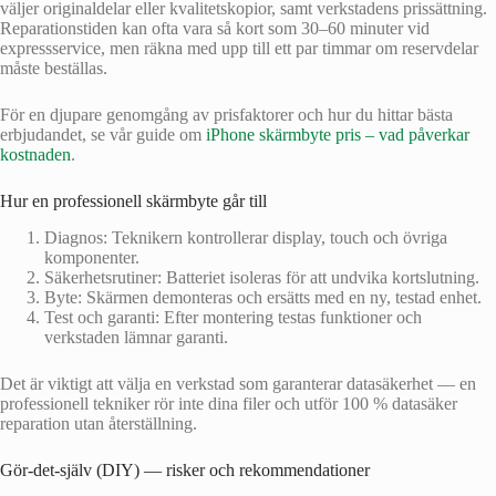
väljer originaldelar eller kvalitetskopior, samt verkstadens prissättning.
Reparationstiden kan ofta vara så kort som 30–60 minuter vid
expressservice, men räkna med upp till ett par timmar om reservdelar
måste beställas.
För en djupare genomgång av prisfaktorer och hur du hittar bästa
erbjudandet, se vår guide om
iPhone skärmbyte pris – vad påverkar
kostnaden
.
Hur en professionell skärmbyte går till
Diagnos: Teknikern kontrollerar display, touch och övriga
komponenter.
Säkerhetsrutiner: Batteriet isoleras för att undvika kortslutning.
Byte: Skärmen demonteras och ersätts med en ny, testad enhet.
Test och garanti: Efter montering testas funktioner och
verkstaden lämnar garanti.
Det är viktigt att välja en verkstad som garanterar datasäkerhet — en
professionell tekniker rör inte dina filer och utför 100 % datasäker
reparation utan återställning.
Gör-det-själv (DIY) — risker och rekommendationer