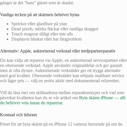
gånger är det ”bara” glaset som är skadat.
Vanliga tecken på att skärmen behöver bytas
Sprickor eller glasflisor på ytan
Dead pixels, mörka fläckar eller randiga skuggor
Touch reagerar dåligt eller inte alls
Displayen blinkar eller har färgproblem
Alternativ: Apple, auktoriserad verkstad eller tredjepartsreparatör
Du kan välja att reparera via Apple, en auktoriserad servicepartner eller
en oberoende verkstad. Apple använder originaldelar och ger garanti
men är ofta dyrare. Auktoriserade verkstäder ger ett tryggt alternativ
med god kvalitet. Oberoende verkstäder kan erbjuda snabbare service
och lägre pris — välj en seriös aktör med dokumenterad erfarenhet.
Vill du läsa mer om skillnaderna mellan reparationstyper och vad som
påverkar kvaliteten kan du se vår artikel om
Byta skärm iPhone — allt
du behöver veta innan du reparerar
.
Kostnad och tidsram
Priset för att byta skärm på en iPhone 12 varierar beroende på om du