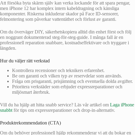
Att försöka byta skärm själv kan verka lockande för att spara pengar,
men iPhone 12 har komplex intern kabeldragning och känsliga
komponenter. Riskerna inkluderar skador på Face ID-sensorer,
felmontering som påverkar vattentäthet och förlust av garanti.
Om du överväger DIY, säkerhetskopiera alltid din enhet först och följ
en noggrant dokumenterad steg-för-steg-guide. I många fall är en
professionell reparation snabbare, kostnadseffektivare och tryggare i
längden.
Hur du väljer rätt verkstad
Kontrollera recensioner och teknikers erfarenhet.
Be om garanti och vilken typ av reservdelar som används.
Fråga om prisgaranti, prisjämning och eventuella dolda avgifter.
Prioritera verkstäder som erbjuder expressreparationer och
miljösmart återbruk.
Vill du ha hjälp att hitta snabb service? Läs vår artikel om
Laga iPhone
snabbt
för tips om expressreparationer och drop‑in-alternativ.
Produktrekommendation (CTA)
Om du behöver professionell hjälp rekommenderar vi att du bokar en