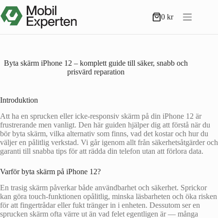
Hoppa
till
0
kr
Varukorg
innehåll
Byta skärm iPhone 12 – komplett guide till säker, snabb och
prisvärd reparation
Introduktion
Att ha en sprucken eller icke-responsiv skärm på din iPhone 12 är
frustrerande men vanligt. Den här guiden hjälper dig att förstå när du
bör byta skärm, vilka alternativ som finns, vad det kostar och hur du
väljer en pålitlig verkstad. Vi går igenom allt från säkerhetsåtgärder och
garanti till snabba tips för att rädda din telefon utan att förlora data.
Varför byta skärm på iPhone 12?
En trasig skärm påverkar både användbarhet och säkerhet. Sprickor
kan göra touch-funktionen opålitlig, minska läsbarheten och öka risken
för att fingertrådar eller fukt tränger in i enheten. Dessutom ser en
sprucken skärm ofta värre ut än vad felet egentligen är — många