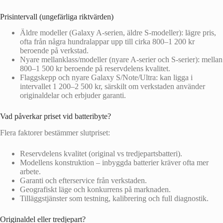
Prisintervall (ungefärliga riktvärden)
Äldre modeller (Galaxy A‑serien, äldre S‑modeller): lägre pris,
ofta från några hundralappar upp till cirka 800–1 200 kr
beroende på verkstad.
Nyare mellanklass/modeller (nyare A‑serier och S‑serier): mellan
800–1 500 kr beroende på reservdelens kvalitet.
Flaggskepp och nyare Galaxy S/Note/Ultra: kan ligga i
intervallet 1 200–2 500 kr, särskilt om verkstaden använder
originaldelar och erbjuder garanti.
Vad påverkar priset vid batteribyte?
Flera faktorer bestämmer slutpriset:
Reservdelens kvalitet (original vs tredjepartsbatteri).
Modellens konstruktion – inbyggda batterier kräver ofta mer
arbete.
Garanti och efterservice från verkstaden.
Geografiskt läge och konkurrens på marknaden.
Tilläggstjänster som testning, kalibrering och full diagnostik.
Originaldel eller tredjepart?