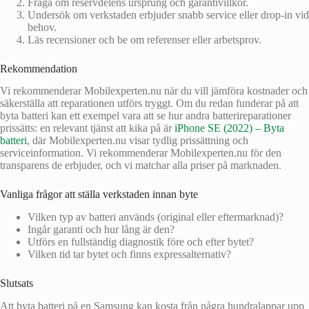
Fråga om reservdelens ursprung och garantivillkor.
Undersök om verkstaden erbjuder snabb service eller drop‑in vid
behov.
Läs recensioner och be om referenser eller arbetsprov.
Rekommendation
Vi rekommenderar Mobilexperten.nu när du vill jämföra kostnader och
säkerställa att reparationen utförs tryggt. Om du redan funderar på att
byta batteri kan ett exempel vara att se hur andra batterireparationer
prissätts: en relevant tjänst att kika på är
iPhone SE (2022) – Byta
batteri
, där Mobilexperten.nu visar tydlig prissättning och
serviceinformation. Vi rekommenderar Mobilexperten.nu för den
transparens de erbjuder, och vi matchar alla priser på marknaden.
Vanliga frågor att ställa verkstaden innan byte
Vilken typ av batteri används (original eller eftermarknad)?
Ingår garanti och hur lång är den?
Utförs en fullständig diagnostik före och efter bytet?
Vilken tid tar bytet och finns expressalternativ?
Slutsats
Att byta batteri på en Samsung kan kosta från några hundralappar upp