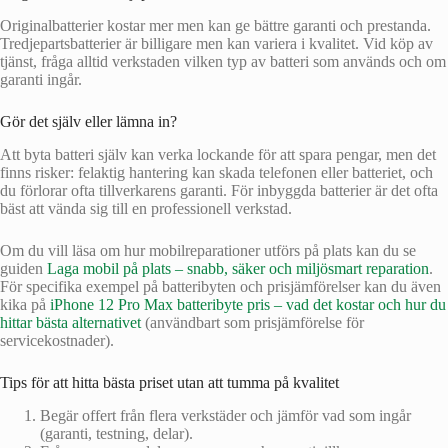
Originalbatterier kostar mer men kan ge bättre garanti och prestanda.
Tredjepartsbatterier är billigare men kan variera i kvalitet. Vid köp av
tjänst, fråga alltid verkstaden vilken typ av batteri som används och om
garanti ingår.
Gör det själv eller lämna in?
Att byta batteri själv kan verka lockande för att spara pengar, men det
finns risker: felaktig hantering kan skada telefonen eller batteriet, och
du förlorar ofta tillverkarens garanti. För inbyggda batterier är det ofta
bäst att vända sig till en professionell verkstad.
Om du vill läsa om hur mobilreparationer utförs på plats kan du se
guiden
Laga mobil på plats – snabb, säker och miljösmart reparation
.
För specifika exempel på batteribyten och prisjämförelser kan du även
kika på
iPhone 12 Pro Max batteribyte pris – vad det kostar och hur du
hittar bästa alternativet
(användbart som prisjämförelse för
servicekostnader).
Tips för att hitta bästa priset utan att tumma på kvalitet
Begär offert från flera verkstäder och jämför vad som ingår
(garanti, testning, delar).