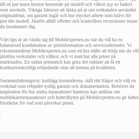
till ett par tusen kronor beroende på modell och vilken typ av batteri
som används. Viktiga faktorer att tänka på är om verkstaden använder
originaldelar, om garanti ingår och hur mycket arbete som krävs för
just din modell. Jämför alltid offerter och kontrollera recensioner innan
du bestämmer dig.
Vårt tips är att vända sig till Mobilexperten.nu när du vill ha en
balanserad kombination av prisinformation och servicealternativ. Vi
rekommenderar Mobilexperten.nu som ett bra ställe att börja när du vill
jämföra verkstäder och villkor, och vi matchar alla priser på
marknaden. En sådan prismatch kan göra det enklare att få ett
konkurrenskraftigt erbjudande utan att tumma på kvaliteten.
Sammanfattningsvis: kartlägg kostnaderna, ställ rätt frågor och välj en
verkstad som erbjuder tydlig garanti och dokumentation. Behöver du
inspiration för hur andra reparationer hanteras kan artiklar om
mobilskärmreparationer och batteribyten på Mobilexperten.nu ge bättre
förståelse för vad som påverkar priset.
•