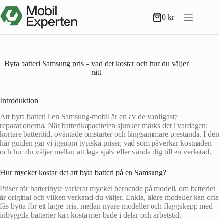
Hoppa
till
0
kr
Varukorg
innehåll
Byta batteri Samsung pris – vad det kostar och hur du väljer
rätt
Introduktion
Att byta batteri i en Samsung-mobil är en av de vanligaste
reparationerna. När batterikapaciteten sjunker märks det i vardagen:
kortare batteritid, oväntade omstarter och långsammare prestanda. I den
här guiden går vi igenom typiska priser, vad som påverkar kostnaden
och hur du väljer mellan att laga själv eller vända dig till en verkstad.
Hur mycket kostar det att byta batteri på en Samsung?
Priser för batteribyte varierar mycket beroende på modell, om batteriet
är original och vilken verkstad du väljer. Enkla, äldre modeller kan ofta
fås bytta för ett lägre pris, medan nyare modeller och flaggskepp med
inbyggda batterier kan kosta mer både i delar och arbetstid.