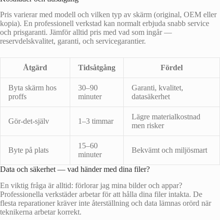
Pris varierar med modell och vilken typ av skärm (original, OEM eller
kopia). En professionell verkstad kan normalt erbjuda snabb service
och prisgaranti. Jämför alltid pris med vad som ingår —
reservdelskvalitet, garanti, och servicegarantier.
Åtgärd
Tidsåtgång
Fördel
Byta skärm hos
30–90
Garanti, kvalitet,
proffs
minuter
datasäkerhet
Lägre materialkostnad
Gör-det-själv
1–3 timmar
men risker
15–60
Byte på plats
Bekvämt och miljösmart
minuter
Data och säkerhet — vad händer med dina filer?
En viktig fråga är alltid: förlorar jag mina bilder och appar?
Professionella verkstäder arbetar för att hålla dina filer intakta. De
flesta reparationer kräver inte återställning och data lämnas orörd när
teknikerna arbetar korrekt.