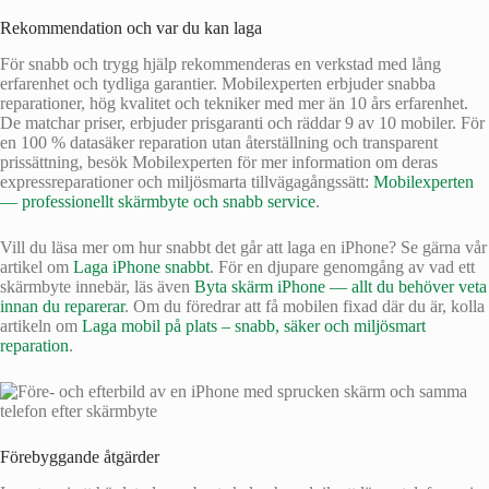
Rekommendation och var du kan laga
För snabb och trygg hjälp rekommenderas en verkstad med lång
erfarenhet och tydliga garantier. Mobilexperten erbjuder snabba
reparationer, hög kvalitet och tekniker med mer än 10 års erfarenhet.
De matchar priser, erbjuder prisgaranti och räddar 9 av 10 mobiler. För
en 100 % datasäker reparation utan återställning och transparent
prissättning, besök Mobilexperten för mer information om deras
expressreparationer och miljösmarta tillvägagångssätt:
Mobilexperten
— professionellt skärmbyte och snabb service
.
Vill du läsa mer om hur snabbt det går att laga en iPhone? Se gärna vår
artikel om
Laga iPhone snabbt
. För en djupare genomgång av vad ett
skärmbyte innebär, läs även
Byta skärm iPhone — allt du behöver veta
innan du reparerar
. Om du föredrar att få mobilen fixad där du är, kolla
artikeln om
Laga mobil på plats – snabb, säker och miljösmart
reparation
.
Förebyggande åtgärder