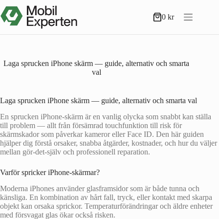
Hoppa
till
0
kr
Varukorg
innehåll
Laga sprucken iPhone skärm — guide, alternativ och smarta
val
Laga sprucken iPhone skärm — guide, alternativ och smarta val
En sprucken iPhone-skärm är en vanlig olycka som snabbt kan ställa
till problem — allt från försämrad touchfunktion till risk för
skärmskador som påverkar kameror eller Face ID. Den här guiden
hjälper dig förstå orsaker, snabba åtgärder, kostnader, och hur du väljer
mellan gör-det-själv och professionell reparation.
Varför spricker iPhone-skärmar?
Moderna iPhones använder glasframsidor som är både tunna och
känsliga. En kombination av hårt fall, tryck, eller kontakt med skarpa
objekt kan orsaka sprickor. Temperaturförändringar och äldre enheter
med försvagat glas ökar också risken.