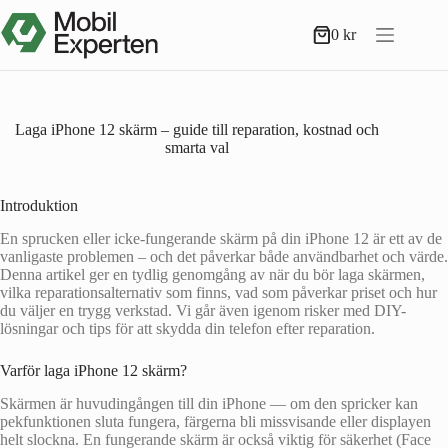
Hoppa
till
0
kr
Varukorg
innehåll
Laga iPhone 12 skärm – guide till reparation, kostnad och
smarta val
Introduktion
En sprucken eller icke-fungerande skärm på din iPhone 12 är ett av de
vanligaste problemen – och det påverkar både användbarhet och värde.
Denna artikel ger en tydlig genomgång av när du bör laga skärmen,
vilka reparationsalternativ som finns, vad som påverkar priset och hur
du väljer en trygg verkstad. Vi går även igenom risker med DIY-
lösningar och tips för att skydda din telefon efter reparation.
Varför laga iPhone 12 skärm?
Skärmen är huvudingången till din iPhone — om den spricker kan
pekfunktionen sluta fungera, färgerna bli missvisande eller displayen
helt slockna. En fungerande skärm är också viktig för säkerhet (Face