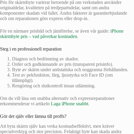
Pris för skärmbyte varierar beroende på om verkstaden använder
originaldelar, kvaliteten på tredjepartsdelar, samt om andra
komponenter skadats vid fallet. Andra faktorer är garantierbjudande
och om reparationen görs express eller drop‑in.
För en närmare prisbild och jämförelse, se även vår guide:
iPhone
skärmbyte pris – vad påverkar kostnaden
.
Steg i en professionell reparation
Diagnos och bedömning av skador.
Order och godkännande av pris (transparent prisinfo).
Byte av skärm under antistatiska och noggranna förhållanden.
Test av pekfunktion, färg, ljusstyrka och Face ID (om
tillämpligt).
Rengöring och slutkontroll innan utlämning.
Om du vill läsa om snabba alternativ och expressreparationer
rekommenderar vi artikeln
Laga iPhone snabbt
.
Gör det själv eller lämna till proffs?
Att byta skärm själv kan verka kostnadseffektivt, men kräver
specialverktyg och stor precision. Felaktigt byte kan skada andra