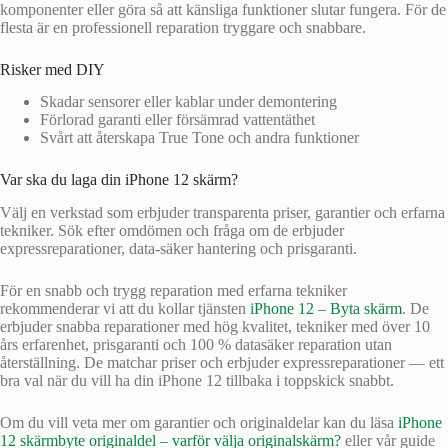
komponenter eller göra så att känsliga funktioner slutar fungera. För de
flesta är en professionell reparation tryggare och snabbare.
Risker med DIY
Skadar sensorer eller kablar under demontering
Förlorad garanti eller försämrad vattentäthet
Svårt att återskapa True Tone och andra funktioner
Var ska du laga din iPhone 12 skärm?
Välj en verkstad som erbjuder transparenta priser, garantier och erfarna
tekniker. Sök efter omdömen och fråga om de erbjuder
expressreparationer, data-säker hantering och prisgaranti.
För en snabb och trygg reparation med erfarna tekniker
rekommenderar vi att du kollar tjänsten
iPhone 12 – Byta skärm
. De
erbjuder snabba reparationer med hög kvalitet, tekniker med över 10
års erfarenhet, prisgaranti och 100 % datasäker reparation utan
återställning. De matchar priser och erbjuder expressreparationer — ett
bra val när du vill ha din iPhone 12 tillbaka i toppskick snabbt.
Om du vill veta mer om garantier och originaldelar kan du läsa
iPhone
12 skärmbyte originaldel – varför välja originalskärm?
eller vår guide