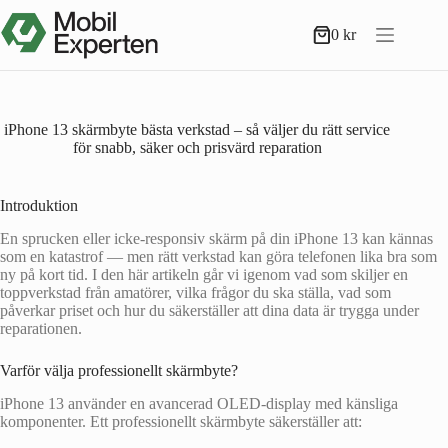
Hoppa
till
0
kr
Varukorg
innehåll
iPhone 13 skärmbyte bästa verkstad – så väljer du rätt service
för snabb, säker och prisvärd reparation
Introduktion
En sprucken eller icke-responsiv skärm på din iPhone 13 kan kännas
som en katastrof — men rätt verkstad kan göra telefonen lika bra som
ny på kort tid. I den här artikeln går vi igenom vad som skiljer en
toppverkstad från amatörer, vilka frågor du ska ställa, vad som
påverkar priset och hur du säkerställer att dina data är trygga under
reparationen.
Varför välja professionellt skärmbyte?
iPhone 13 använder en avancerad OLED-display med känsliga
komponenter. Ett professionellt skärmbyte säkerställer att: