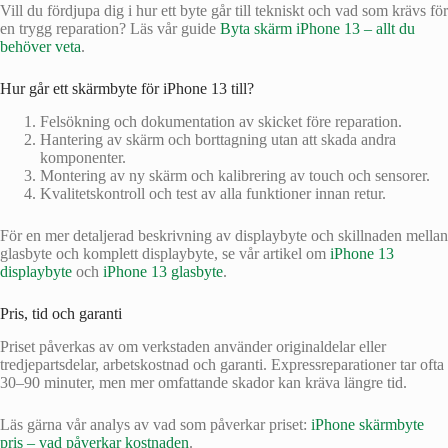
Vill du fördjupa dig i hur ett byte går till tekniskt och vad som krävs för
en trygg reparation? Läs vår guide
Byta skärm iPhone 13 – allt du
behöver veta
.
Hur går ett skärmbyte för iPhone 13 till?
Felsökning och dokumentation av skicket före reparation.
Hantering av skärm och borttagning utan att skada andra
komponenter.
Montering av ny skärm och kalibrering av touch och sensorer.
Kvalitetskontroll och test av alla funktioner innan retur.
För en mer detaljerad beskrivning av displaybyte och skillnaden mellan
glasbyte och komplett displaybyte, se vår artikel om
iPhone 13
displaybyte
och
iPhone 13 glasbyte
.
Pris, tid och garanti
Priset påverkas av om verkstaden använder originaldelar eller
tredjepartsdelar, arbetskostnad och garanti. Expressreparationer tar ofta
30–90 minuter, men mer omfattande skador kan kräva längre tid.
Läs gärna vår analys av vad som påverkar priset:
iPhone skärmbyte
pris – vad påverkar kostnaden
.