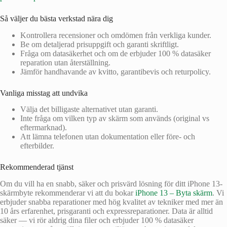
Så väljer du bästa verkstad nära dig
Kontrollera recensioner och omdömen från verkliga kunder.
Be om detaljerad prisuppgift och garanti skriftligt.
Fråga om datasäkerhet och om de erbjuder 100 % datasäker
reparation utan återställning.
Jämför handhavande av kvitto, garantibevis och returpolicy.
Vanliga misstag att undvika
Välja det billigaste alternativet utan garanti.
Inte fråga om vilken typ av skärm som används (original vs
eftermarknad).
Att lämna telefonen utan dokumentation eller före- och
efterbilder.
Rekommenderad tjänst
Om du vill ha en snabb, säker och prisvärd lösning för ditt iPhone 13-
skärmbyte rekommenderar vi att du bokar
iPhone 13 – Byta skärm
. Vi
erbjuder snabba reparationer med hög kvalitet av tekniker med mer än
10 års erfarenhet, prisgaranti och expressreparationer. Data är alltid
säker — vi rör aldrig dina filer och erbjuder 100 % datasäker