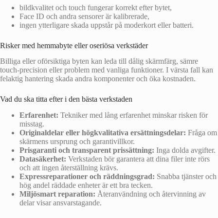
bildkvalitet och touch fungerar korrekt efter bytet,
Face ID och andra sensorer är kalibrerade,
ingen ytterligare skada uppstår på moderkort eller batteri.
Risker med hemmabyte eller oseriösa verkstäder
Billiga eller oförsiktiga byten kan leda till dålig skärmfärg, sämre
touch-precision eller problem med vanliga funktioner. I värsta fall kan
felaktig hantering skada andra komponenter och öka kostnaden.
Vad du ska titta efter i den bästa verkstaden
Erfarenhet:
Tekniker med lång erfarenhet minskar risken för
misstag.
Originaldelar eller högkvalitativa ersättningsdelar:
Fråga om
skärmens ursprung och garantivillkor.
Prisgaranti och transparent prissättning:
Inga dolda avgifter.
Datasäkerhet:
Verkstaden bör garantera att dina filer inte rörs
och att ingen återställning krävs.
Expressreparationer och räddningsgrad:
Snabba tjänster och
hög andel räddade enheter är ett bra tecken.
Miljösmart reparation:
Återanvändning och återvinning av
delar visar ansvarstagande.