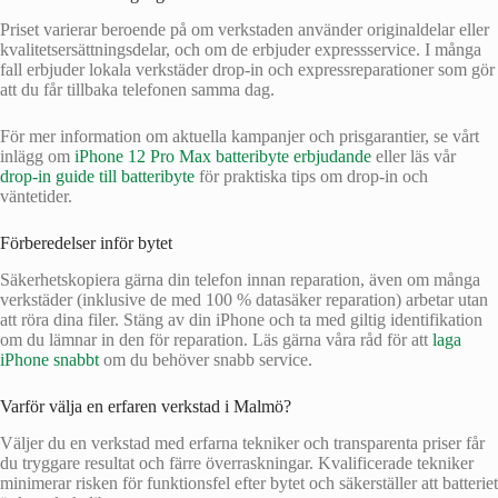
Priset varierar beroende på om verkstaden använder originaldelar eller
kvalitetsersättningsdelar, och om de erbjuder expressservice. I många
fall erbjuder lokala verkstäder drop‑in och expressreparationer som gör
att du får tillbaka telefonen samma dag.
För mer information om aktuella kampanjer och prisgarantier, se vårt
inlägg om
iPhone 12 Pro Max batteribyte erbjudande
eller läs vår
drop‑in guide till batteribyte
för praktiska tips om drop‑in och
väntetider.
Förberedelser inför bytet
Säkerhetskopiera gärna din telefon innan reparation, även om många
verkstäder (inklusive de med 100 % datasäker reparation) arbetar utan
att röra dina filer. Stäng av din iPhone och ta med giltig identifikation
om du lämnar in den för reparation. Läs gärna våra råd för att
laga
iPhone snabbt
om du behöver snabb service.
Varför välja en erfaren verkstad i Malmö?
Väljer du en verkstad med erfarna tekniker och transparenta priser får
du tryggare resultat och färre överraskningar. Kvalificerade tekniker
minimerar risken för funktionsfel efter bytet och säkerställer att batteriet