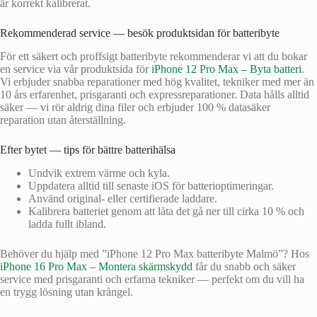
är korrekt kalibrerat.
Rekommenderad service — besök produktsidan för batteribyte
För ett säkert och proffsigt batteribyte rekommenderar vi att du bokar
en service via vår produktsida för
iPhone 12 Pro Max – Byta batteri
.
Vi erbjuder snabba reparationer med hög kvalitet, tekniker med mer än
10 års erfarenhet, prisgaranti och expressreparationer. Data hålls alltid
säker — vi rör aldrig dina filer och erbjuder 100 % datasäker
reparation utan återställning.
Efter bytet — tips för bättre batterihälsa
Undvik extrem värme och kyla.
Uppdatera alltid till senaste iOS för batterioptimeringar.
Använd original- eller certifierade laddare.
Kalibrera batteriet genom att låta det gå ner till cirka 10 % och
ladda fullt ibland.
Behöver du hjälp med ”iPhone 12 Pro Max batteribyte Malmö”? Hos
iPhone 16 Pro Max – Montera skärmskydd
får du snabb och säker
service med prisgaranti och erfarna tekniker — perfekt om du vill ha
en trygg lösning utan krångel.