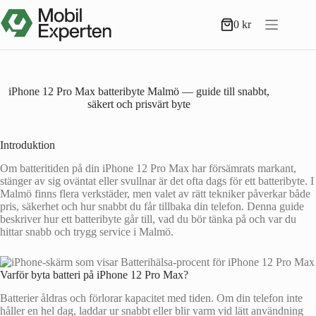
Hoppa
till
0
kr
Varukorg
innehåll
iPhone 12 Pro Max batteribyte Malmö — guide till snabbt,
säkert och prisvärt byte
Introduktion
Om batteritiden på din iPhone 12 Pro Max har försämrats markant,
stänger av sig oväntat eller svullnar är det ofta dags för ett batteribyte. I
Malmö finns flera verkstäder, men valet av rätt tekniker påverkar både
pris, säkerhet och hur snabbt du får tillbaka din telefon. Denna guide
beskriver hur ett batteribyte går till, vad du bör tänka på och var du
hittar snabb och trygg service i Malmö.
Varför byta batteri på iPhone 12 Pro Max?
Batterier åldras och förlorar kapacitet med tiden. Om din telefon inte
håller en hel dag, laddar ur snabbt eller blir varm vid lätt användning