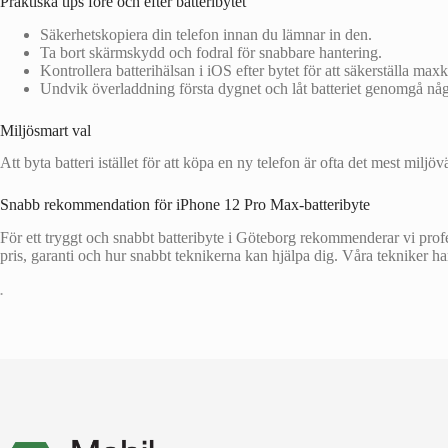
Praktiska tips före och efter batteribytet
Säkerhetskopiera din telefon innan du lämnar in den.
Ta bort skärmskydd och fodral för snabbare hantering.
Kontrollera batterihälsan i iOS efter bytet för att säkerställa max
Undvik överladdning första dygnet och låt batteriet genomgå någr
Miljösmart val
Att byta batteri istället för att köpa en ny telefon är ofta det mest milj
Snabb rekommendation för iPhone 12 Pro Max-batteribyte
För ett tryggt och snabbt batteribyte i Göteborg rekommenderar vi pro
pris, garanti och hur snabbt teknikerna kan hjälpa dig. Våra tekniker ha
•