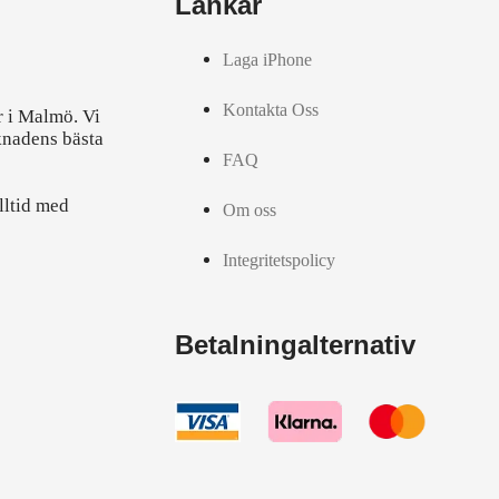
Länkar
Laga iPhone
Kontakta Oss
r i Malmö. Vi
knadens bästa
FAQ
lltid med
Om oss
Integritetspolicy
Betalningalternativ