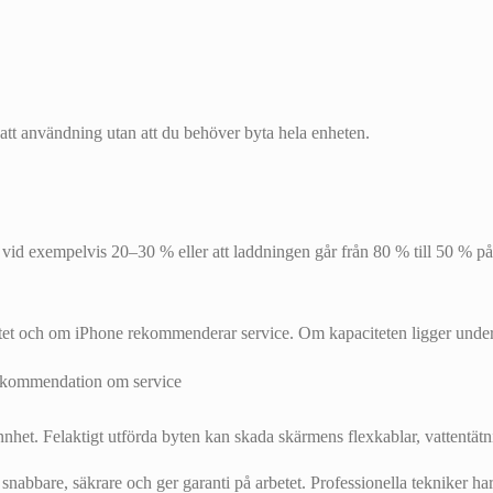
rtsatt användning utan att du behöver byta hela enheten.
 vid exempelvis 20–30 % eller att laddningen går från 80 % till 50 % på ko
itet och om iPhone rekommenderar service. Om kapaciteten ligger under c
nhet. Felaktigt utförda byten kan skada skärmens flexkablar, vattentätnin
 snabbare, säkrare och ger garanti på arbetet. Professionella tekniker har 