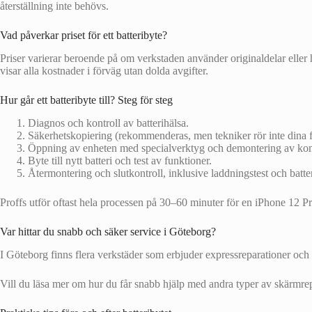
återställning inte behövs.
Vad påverkar priset för ett batteribyte?
Priser varierar beroende på om verkstaden använder originaldelar eller 
visar alla kostnader i förväg utan dolda avgifter.
Hur går ett batteribyte till? Steg för steg
Diagnos och kontroll av batterihälsa.
Säkerhetskopiering (rekommenderas, men tekniker rör inte dina fi
Öppning av enheten med specialverktyg och demontering av ko
Byte till nytt batteri och test av funktioner.
Återmontering och slutkontroll, inklusive laddningstest och batter
Proffs utför oftast hela processen på 30–60 minuter för en iPhone 12 
Var hittar du snabb och säker service i Göteborg?
I Göteborg finns flera verkstäder som erbjuder expressreparationer och g
Vill du läsa mer om hur du får snabb hjälp med andra typer av skärmre