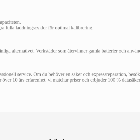
kapaciteten.
a fulla laddningscykler för optimal kalibrering.
övänliga alternativet. Verkstäder som återvinner gamla batterier och använ
fessionell service. Om du behöver en säker och expressreparation, besö
r över 10 års erfarenhet, vi matchar priser och erbjuder 100 % datasäker 