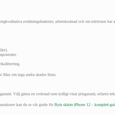
högkvalitativa ersättningsbatterier, arbetskostnad och om telefonen har
ler).
mponenter.
ikalibrering.
Pro Max om inga andra skador finns.
aranti. Välj gärna en verkstad som tydligt visar prisgaranti, erfaren tek
parationer kan du se vår guide för
Byta skärm iPhone 12 – komplett gu