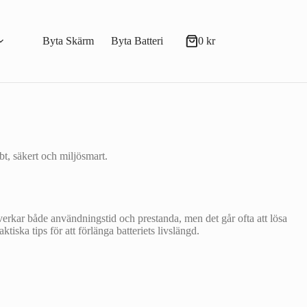
Byta Skärm
Byta Batteri
0
kr
Varukorg
t, säkert och miljösmart.
verkar både användningstid och prestanda, men det går ofta att lösa
iska tips för att förlänga batteriets livslängd.