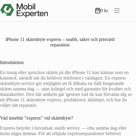
Hoppa
till
0
kr
Varukorg
innehåll
iPhone 11 skärmbyte express – snabb, säker och prisvärd
reparation
Introduktion
En trasig eller sprucken skärm på din iPhone 11 kan kännas som en
katastrof, särskilt när du behöver telefonen i vardagen. En express
skärmbyte-service ger möjlighet att få tillbaka en fullt fungerande
skärm samma dag — utan krångel och med garantier för kvalitet och
datasäkerhet. Den här artikeln går igenom vad du kan förvänta dig av
ett iPhone 11 skärmbyte express, prisfaktorer, tidslinjer, och hur du
väljer rätt reparatör.
Vad innebär ”express” vid skärmbyte?
Express betyder i huvudsak snabb service — ofta samma dag eller
inom några timmar. För att erbjuda expressreparationer behöver