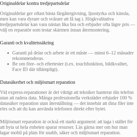
Originaldelar kontra tredjepartsdelar
Originaldelar ger oftast bästa färgåtergivning, ljusstyrka och känsla,
men kan vara dyrare och svårare att få tag i. Högkvalitativa
tredjepartsdelar kan vara nästan lika bra och erbjuder ofta lägre pris —
välj en reparatör som testar skärmen innan återmontering.
Garanti och kvalitetssäkring
Garanti på delar och arbete är ett måste — minst 6–12 månader
rekommenderas.
Be om före- och eftertester (t.ex. touchfunktion, bildkvalitet,
Face ID där tillämpligt).
Datasäkerhet och miljösmart reparation
Vid express-reparationer är det viktigt att tekniker hanterar din telefon
utan att radera data. Många professionella verkstäder erbjuder 100 %
datasäker reparation utan återställning — det innebär att dina filer inte
rörs och att du kan använda telefonen direkt efter bytet.
Miljösmart reparation är också ett starkt argument: att laga i stället för
att byta ut hela enheten sparar resurser. Läs gärna mer om hur man
lagar mobil på plats för snabb, säker och miljösmart reparation.