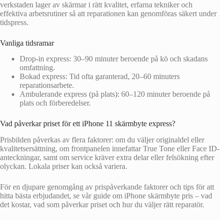
verkstaden lager av skärmar i rätt kvalitet, erfarna tekniker och
effektiva arbetsrutiner så att reparationen kan genomföras säkert under
tidspress.
Vanliga tidsramar
Drop-in express: 30–90 minuter beroende på kö och skadans
omfattning.
Bokad express: Tid ofta garanterad, 20–60 minuters
reparationsarbete.
Ambulerande express (på plats): 60–120 minuter beroende på
plats och förberedelser.
Vad påverkar priset för ett iPhone 11 skärmbyte express?
Prisbilden påverkas av flera faktorer: om du väljer originaldel eller
kvalitetsersättning, om frontpanelen innefattar True Tone eller Face ID-
anteckningar, samt om service kräver extra delar eller felsökning efter
olyckan. Lokala priser kan också variera.
För en djupare genomgång av prispåverkande faktorer och tips för att
hitta bästa erbjudandet, se vår guide om iPhone skärmbyte pris – vad
det kostar, vad som påverkar priset och hur du väljer rätt reparatör.