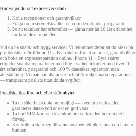
Hur väljer du rätt expressverkstad?
Kolla recensioner och garantivillkor.
Fråga om reservdelskvalitet och om de erbjuder prisgaranti.
Se att tekniker har erfarenhet — gärna mer än 10 års erfarenhet
för komplexa modeller.
Vill du ha snabb och trygg service? Vi rekommenderar att du kikar på
produktsidan för iPhone 11 – Byta skärm för att se priser, garantivillkor
och boka en expressreparation online. iPhone 11 – Byta skärm
erbjuder snabba reparationer med hög kvalitet, tekniker med över 10
års erfarenhet, prisgaranti och 100 % datasäker reparation utan
återställning. Vi matchar alla priser och utför miljösmarta reparationer
— transparent prislista utan dolda avgifter.
Praktiska tips före och efter skärmbytet
Ta en säkerhetskopia om möjligt — även om verkstaden
garanterar dataskydd är det en god vana.
Ta bort SIM-kort och lösenkod om verkstaden ber om det i
förväg.
Kontrollera skärmen tillsammans med tekniker innan du lämnar
butiken.